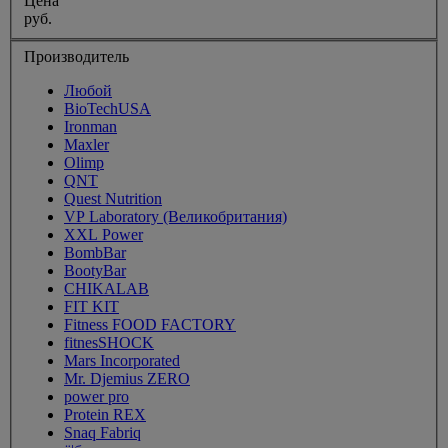
Цена
руб.
Производитель
Любой
BioTechUSA
Ironman
Maxler
Olimp
QNT
Quest Nutrition
VP Laboratory (Великобритания)
XXL Power
BombBar
BootyBar
CHIKALAB
FIT KIT
Fitness FOOD FACTORY
fitnesSHOCK
Mars Incorporated
Mr. Djemius ZERO
power pro
Protein REX
Snaq Fabriq