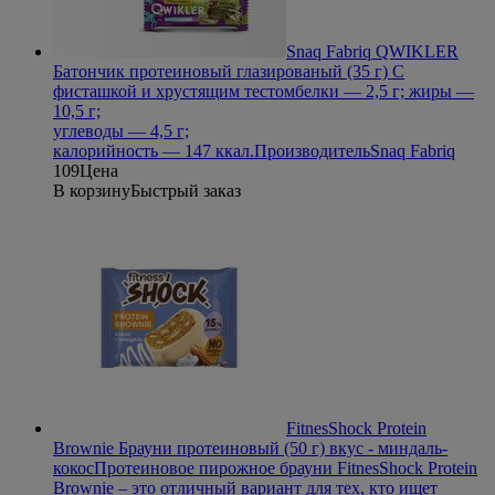
Snaq Fabriq QWIKLER
Батончик протеиновый глазированый (35 г) С
фисташкой и хрустящим тестом
белки — 2,5 г; жиры —
10,5 г;
углеводы — 4,5 г;
калорийность — 147 ккал.
Производитель
Snaq Fabriq
109
Цена
В корзину
Быстрый заказ
FitnesShock Protein
Brownie Брауни протеиновый (50 г) вкус - миндаль-
кокос
Протеиновое пирожное брауни FitnesShock Protein
Brownie – это отличный вариант для тех, кто ищет