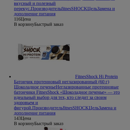
вкусный и полезный
перекус.
Производитель
fitnesSHOCK
Цель
Замена и
дополнение питания
116
Цена
В корзину
Быстрый заказ
FitnesShock Hi Protein
Батончик протеиновый неглазированный (60 г)
Шоколадное печенье
Неглазированные протеиновые
батончики FitnesShock «Шоколадное печенье» — это
идеальный выбор для тех, кто следит за своим
здоровьем и
фигурой.
Производитель
fitnesSHOCK
Цель
Замена и
дополнение питания
143
Цена
В корзину
Быстрый заказ