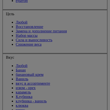
ё|батон
Цель
Любой
Восстановление
Замена и дополнение питания
Набор массы
Сила и выносливость
Снижение веса
Вкус
Любой
Банан
банановый крем
Ваниль
вкус в ассортименте
изюм - орех
карамель
Клубника
клубника - ваниль
клюква
кокос