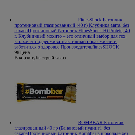
FitnesShock Батончик
протеиновый глазированный (40 г) Клубника-мята, без
сахара
Протеиновый батончик FitnesShock Hi Protein, 40
г, Клубничный мохито – это отличный выбор для тех,
кто хочет поддерживать активный образ жизни и
заботиться о здоровье.
Производитель
fitnesSHOCK
98
Цена
В корзину
Быстрый заказ
BOMBBAR Батончик
глазированный 40 гр (Банановый пудинг), без
сахара
Протеиновый батончик Bombbar в шоколаде без