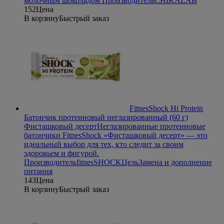
молочным шоколадом
Производитель
CHIKALAB
152
Цена
В корзину
Быстрый заказ
FitnesShock Hi Protein
Батончик протеиновый неглазированный (60 г)
Фисташковый десерт
Неглазированные протеиновые
батончики FitnesShock «Фисташковый десерт» — это
идеальный выбор для тех, кто следит за своим
здоровьем и фигурой.
Производитель
fitnesSHOCK
Цель
Замена и дополнение
питания
143
Цена
В корзину
Быстрый заказ