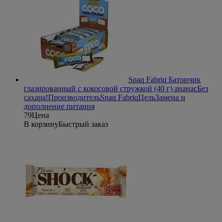
Snaq Fabriq Батончик
глазированный с кокосовой стружкой (40 г) ананас
Без
сахара!
Производитель
Snaq Fabriq
Цель
Замена и
дополнение питания
79
Цена
В корзину
Быстрый заказ