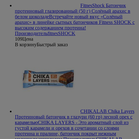
FitnesShock Батончик
протеиновый глазированный (50 г) Солёный арахис в
белом шоколаде
Встречайте новый вкус «Солёный
арахис» в линейке сытных батончиков Fitness SHOCK с
высоким содержанием протеина!
Производитель
fitnesSHOCK
109
Цена
В корзину
Быстрый заказ
CHIKALAB Chika Layers
Протеиновый батончик в глазури (60 гр) лесной орех с
карамелью
CHIKA LAYERS - Это ароматный слой из
густой карамели и орехов в сочетании со слоями
протеина и пралине, батончик покрыт нежным