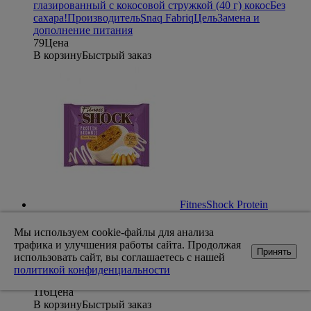
глазированный с кокосовой стружкой (40 г) кокос
Без
сахара!
Производитель
Snaq Fabriq
Цель
Замена и
дополнение питания
79
Цена
В корзину
Быстрый заказ
FitnesShock Protein
Brownie Брауни протеиновый (50 г) вкус - ромовая
баба
FitnesSHOCK Ромовая баба - это бархатистый
Мы используем cookie-файлы для анализа
шоколадный бисквит с изюмом, которое по вкусу так
трафика и улучшения работы сайта. Продолжая
Принять
похоже на оригинальный
использовать сайт, вы соглашаетесь с нашей
десерт.
Производитель
fitnesSHOCK
Цель
Замена и
политикой конфиденциальности
дополнение питания
116
Цена
В корзину
Быстрый заказ