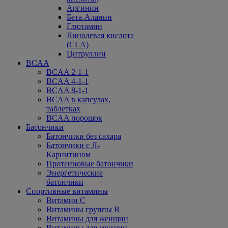
Аргинин
Бета-Аланин
Глютамин
Линолевая кислота
(CLA)
Цитруллин
BCAA
BCAA 2-1-1
BCAA 4-1-1
BCAA 8-1-1
BCAA в капсулах,
таблетках
BCAA порошок
Батончики
Батончики без сахара
Батончики с Л-
Карнитином
Протеиновые батончики
Энергетические
батончики
Спортивные витамины
Витамин С
Витамины группы В
Витамины для женщин
Витамины для мужчин