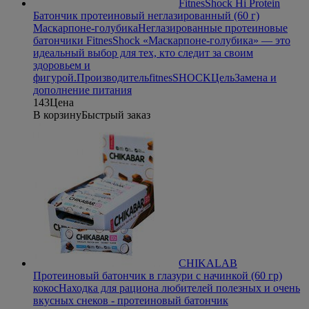
FitnesShock Hi Protein
Батончик протеиновый неглазированный (60 г)
Маскарпоне-голубика
Неглазированные протеиновые
батончики FitnesShock «Маскарпоне-голубика» — это
идеальный выбор для тех, кто следит за своим
здоровьем и
фигурой.
Производитель
fitnesSHOCK
Цель
Замена и
дополнение питания
143
Цена
В корзину
Быстрый заказ
CHIKALAB
Протеиновый батончик в глазури с начинкой (60 гр)
кокос
Находка для рациона любителей полезных и очень
вкусных снеков - протеиновый батончик