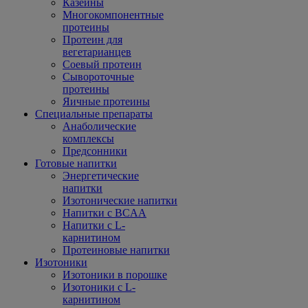
Казеины
Многокомпонентные
протеины
Протеин для
вегетарианцев
Соевый протеин
Сывороточные
протеины
Яичные протеины
Специальные препараты
Анаболические
комплексы
Предсонники
Готовые напитки
Энергетические
напитки
Изотонические напитки
Напитки с BCAA
Напитки с L-
карнитином
Протеиновые напитки
Изотоники
Изотоники в порошке
Изотоники с L-
карнитином