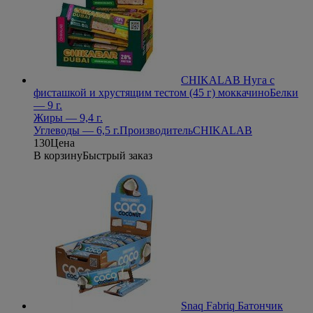
CHIKALAB Нуга с
фисташкой и хрустящим тестом (45 г) моккачино
Белки
— 9 г.
Жиры — 9,4 г.
Углеводы — 6,5 г.
Производитель
CHIKALAB
130
Цена
В корзину
Быстрый заказ
Snaq Fabriq Батончик