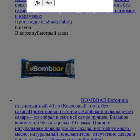
Да
Нет
орех с изюмом, карамелью
Шоколадный батончик без
сахара "QWIKLER" (Квиклер) - Грецкий орех с изюмом
и карамелью
Производитель
Snaq Fabriq
86
Цена
В корзину
Быстрый заказ
BOMBBAR Батончик
глазированный 40 гр (Кокосовый торт), без
сахара
Протеиновый батончик Bombbar в шоколаде без
сахара – он собрал в себе всё самое лучшее. Большое
количество белка - целых 10 грамм. Покрыт
натуральным шоколадом без сахара: настоящее какао-
масло, натуральный подсластитель, отсутствие сахара и
вредных масел.
Производитель
BombBar