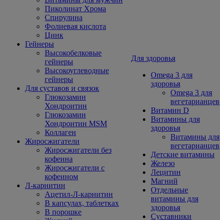
Пиколинат Хрома
Спирулина
Фолиевая кислота
Цинк
Гейнеры
Высокобелковые
Для здоровья
гейнеры
Высокоуглеводные
Omega 3 для
гейнеры
здоровья
Для суставов и связок
Omega 3 для
Глюкозамин
вегетарианцев
Хондроитин
Витамин D
Глюкозамин
Витамины для
Хондроитин MSM
здоровья
Коллаген
Витамины для
Жиросжигатели
вегетарианцев
Жиросжигатели без
Детские витамины
кофеина
Железо
Жиросжигатели с
Лецитин
кофеином
Магний
Л-карнитин
Отдельные
Ацетил-Л-карнитин
витамины для
В капсулах, таблетках
здоровья
В порошке
Суставники