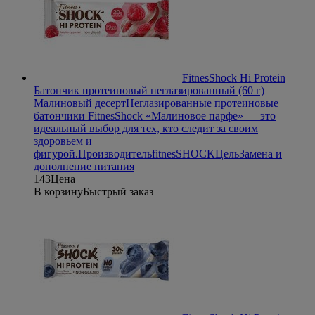
FitnesShock Hi Protein
Батончик протеиновый неглазированный (60 г)
Малиновый десерт
Неглазированные протеиновые
батончики FitnesShock «Малиновое парфе» — это
идеальный выбор для тех, кто следит за своим
здоровьем и
фигурой.
Производитель
fitnesSHOCK
Цель
Замена и
дополнение питания
143
Цена
В корзину
Быстрый заказ