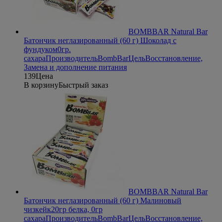
BOMBBAR Natural Bar
Батончик неглазированный (60 г) Шоколад с
фундуком
0гр.
сахара
Производитель
BombBar
Цель
Восстановление,
Замена и дополнение питания
139
Цена
В корзину
Быстрый заказ
BOMBBAR Natural Bar
Батончик неглазированный (60 г) Малиновый
чизкейк
20гр белка, 0гр
сахара
Производитель
BombBar
Цель
Восстановление,