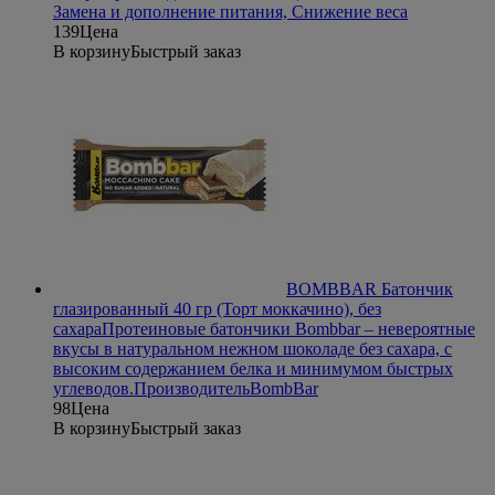
Замена и дополнение питания, Снижение веса
139
Цена
В корзину
Быстрый заказ
BOMBBAR Батончик
глазированный 40 гр (Торт моккачино), без
сахара
Протеиновые батончики Bombbar – невероятные
вкусы в натуральном нежном шоколаде без сахара, с
высоким содержанием белка и минимумом быстрых
углеводов.
Производитель
BombBar
98
Цена
В корзину
Быстрый заказ