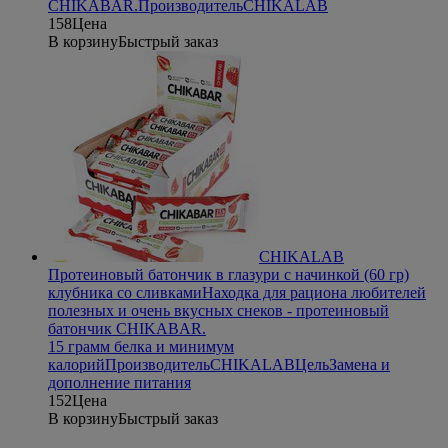
CHIKABAR.
Производитель
CHIKALAB
158
Цена
В корзину
Быстрый заказ
CHIKALAB
Протеиновый батончик в глазури с начинкой (60 гр)
клубника со сливками
Находка для рациона любителей
полезных и очень вкусных снеков - протеиновый
батончик CHIKABAR.
15 грамм белка и минимум
калорий
Производитель
CHIKALAB
Цель
Замена и
дополнение питания
152
Цена
В корзину
Быстрый заказ