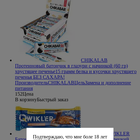
CHIKALAB
Протеиновый батончик в глазури с начинкой (60 гр)
хрустящее печенье
15 грамм белка и кусочки хрустящего
печенья БЕЗ САХАРА!
Производитель
CHIKALAB
Цель
Замена и дополнение
питания
152
Цена
В корзину
Быстрый заказ
Snaq Fabriq QWIKLER
Подтверждаю, что мне боле 18 лет
Батончик протеиновый глазированый (40 г) Грецкий