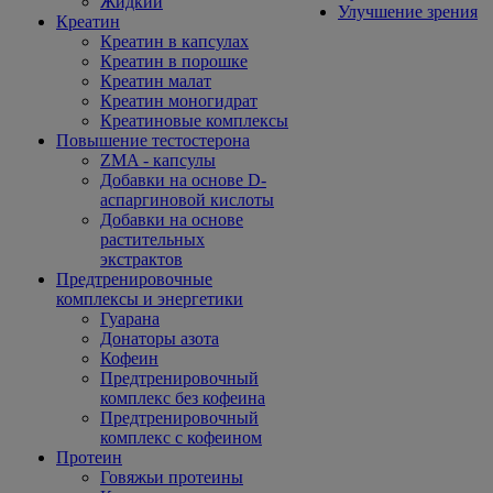
Жидкий
Улучшение зрения
Креатин
Креатин в капсулах
Креатин в порошке
Креатин малат
Креатин моногидрат
Креатиновые комплексы
Повышение тестостерона
ZMA - капсулы
Добавки на основе D-
аспаргиновой кислоты
Добавки на основе
растительных
экстрактов
Предтренировочные
комплексы и энергетики
Гуарана
Донаторы азота
Кофеин
Предтренировочный
комплекс без кофеина
Предтренировочный
комплекс с кофеином
Протеин
Говяжьи протеины