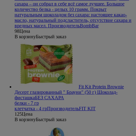
сахара – он собрал в себе всё самое лучшее. Большое
количество белка - целых 10 грамм. Покрыт
натуральным шоколадом без сахара: настоящее какао-
масло, натуральный подсластитель, отсутствие сахара и
вредных масел.
Производитель
BombBar
98
Цена
В корзину
Быстрый заказ
Fit Kit Protein Brownie
Десерт глазированный " Брауни" (50 г) Шоколад-
фисташка
БЕЗ САХАРА
белки - 7 гр
клетчатка - 4 гр
Производитель
FIT KIT
125
Цена
В корзину
Быстрый заказ