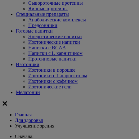
Сывороточные протеины
Яичные протеины
Специальные препараты
Анаболические комплексы
Предсонники
Готовые напитки
Энергетические напитки
Изотонические напитки
Напитки с BCAA
Напитки с L-карнитином
Протеиновые напитки
Изотоники
Изотоники в порошке
Изотоники с L-карнитином
Изотоники с кофеином
Изотонические гели
Мелатонин
Главная
Для здоровья
Улучшение зрения
Сначала: