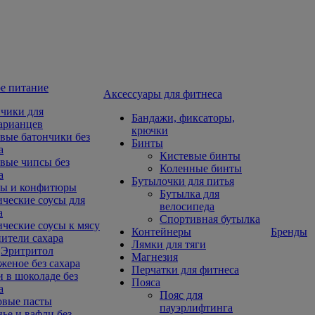
е питание
Aксессуары для фитнеса
чики для
Бандажи, фиксаторы,
арианцев
крючки
вые батончики без
Бинты
а
Кистевые бинты
вые чипсы без
Коленные бинты
а
Бутылочки для питья
ы и конфитюры
Бутылка для
ческие соусы для
велосипеда
а
Спортивная бутылка
ческие соусы к мясу
Контейнеры
Бренды
ители сахара
Лямки для тяги
Эритритол
Магнезия
еное без сахара
Перчатки для фитнеса
 в шоколаде без
Пояса
а
Пояс для
овые пасты
пауэрлифтинга
ье и вафли без