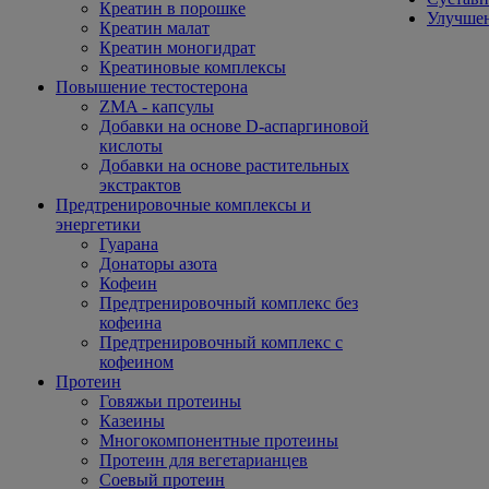
Креатин в порошке
Улучшен
Креатин малат
Креатин моногидрат
Креатиновые комплексы
Повышение тестостерона
ZMA - капсулы
Добавки на основе D-аспаргиновой
кислоты
Добавки на основе растительных
экстрактов
Предтренировочные комплексы и
энергетики
Гуарана
Донаторы азота
Кофеин
Предтренировочный комплекс без
кофеина
Предтренировочный комплекс с
кофеином
Протеин
Говяжьи протеины
Казеины
Многокомпонентные протеины
Протеин для вегетарианцев
Соевый протеин