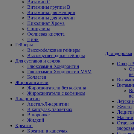
Витамин С
Витамины группы В
Витамины для женщин
Витамины для мужчин
Пиколинат Хрома
Спирулина
Фолиевая кислота
Цинк
Гейнеры
Высокобелковые гейнеры
Для здоровья
Высокоуглеводные гейнеры
Для суставов и связок
Omega 3
Глюкозамин Хондроитин
Om
Глюкозамин Хондроитин MSM
ве
Коллаген
Витами
Жиросжигатели
Витамин
Жиросжигатели без кофеина
Ви
Жиросжигатели с кофеином
ве
Л-карнитин
Детские
Ацетил-Л-карнитин
Железо
В капсулах, таблетках
Лецити
В порошке
Магний
Жидкий
Отдельн
Креатин
здоровь
Креатин в капсулах
Сустав