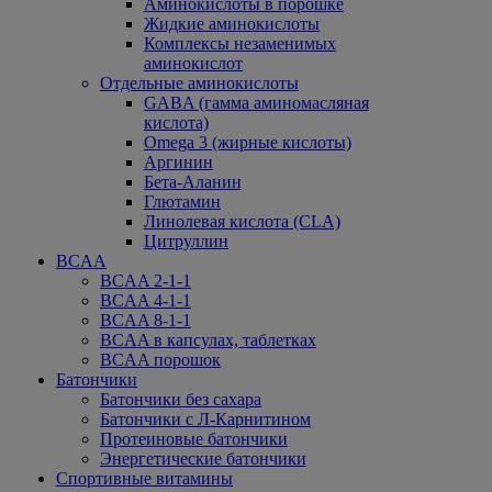
Аминокислоты в порошке
Жидкие аминокислоты
Комплексы незаменимых
аминокислот
Отдельные аминокислоты
GABA (гамма аминомасляная
кислота)
Omega 3 (жирные кислоты)
Аргинин
Бета-Аланин
Глютамин
Линолевая кислота (CLA)
Цитруллин
BCAA
BCAA 2-1-1
BCAA 4-1-1
BCAA 8-1-1
BCAA в капсулах, таблетках
BCAA порошок
Батончики
Батончики без сахара
Батончики с Л-Карнитином
Протеиновые батончики
Энергетические батончики
Спортивные витамины