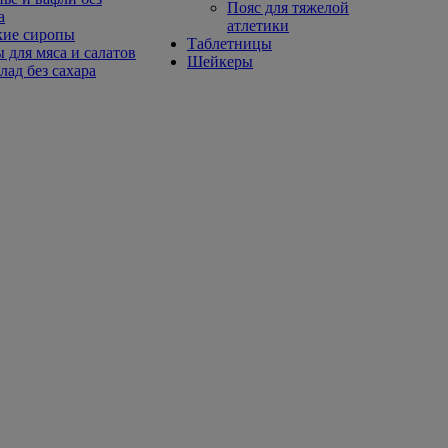
Пояс для тяжелой
а
атлетики
кие сиропы
Таблетницы
 для мяса и салатов
Шейкеры
ад без сахара