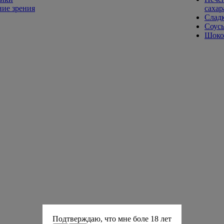
ие зрения
сахар
Слад
Соусы
Шокол
Подтверждаю, что мне боле 18 лет