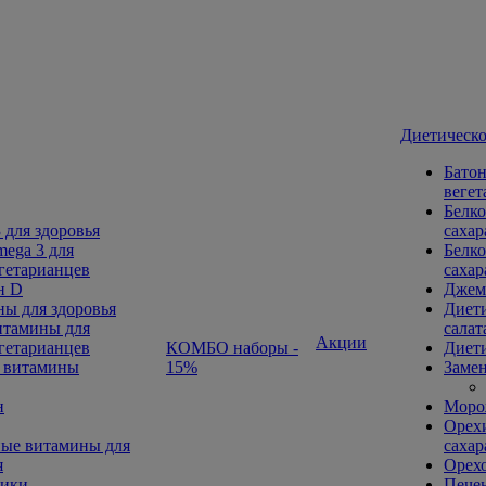
Диетическо
Батон
вегет
Белко
 для здоровья
сахар
ega 3 для
Белко
гетарианцев
сахар
н D
Джем
ы для здоровья
Диети
тамины для
салат
Акции
гетарианцев
КОМБО наборы -
Диети
 витамины
15%
Замен
н
Морож
Орехи
ые витамины для
сахар
я
Орех
ники
Печен