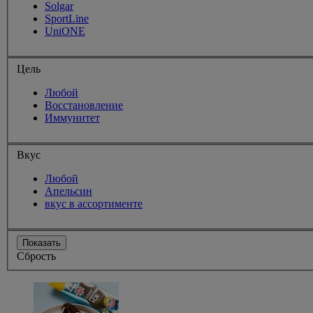
Solgar
SportLine
UniONE
Цель
Любой
Восстановление
Иммунитет
Вкус
Любой
Апельсин
вкус в ассортименте
Показать
Сбрость