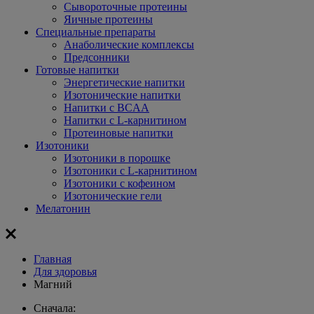
Сывороточные протеины
Яичные протеины
Специальные препараты
Анаболические комплексы
Предсонники
Готовые напитки
Энергетические напитки
Изотонические напитки
Напитки с BCAA
Напитки с L-карнитином
Протеиновые напитки
Изотоники
Изотоники в порошке
Изотоники с L-карнитином
Изотоники с кофеином
Изотонические гели
Мелатонин
Главная
Для здоровья
Магний
Сначала: