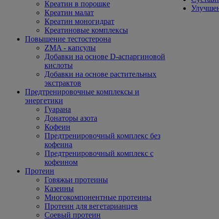
Креатин в порошке
Улучшен
Креатин малат
Креатин моногидрат
Креатиновые комплексы
Повышение тестостерона
ZMA - капсулы
Добавки на основе D-аспаргиновой
кислоты
Добавки на основе растительных
экстрактов
Предтренировочные комплексы и
энергетики
Гуарана
Донаторы азота
Кофеин
Предтренировочный комплекс без
кофеина
Предтренировочный комплекс с
кофеином
Протеин
Говяжьи протеины
Казеины
Многокомпонентные протеины
Протеин для вегетарианцев
Соевый протеин