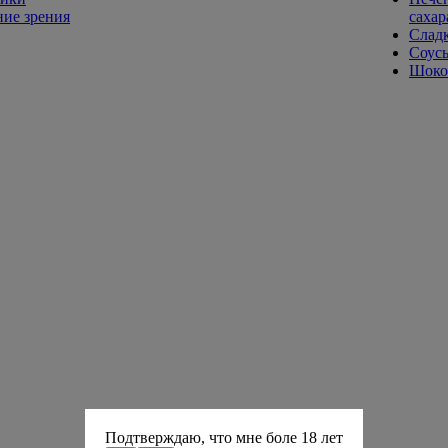
ие зрения
сахар
Слад
Соусы
Шокол
Подтверждаю, что мне боле 18 лет