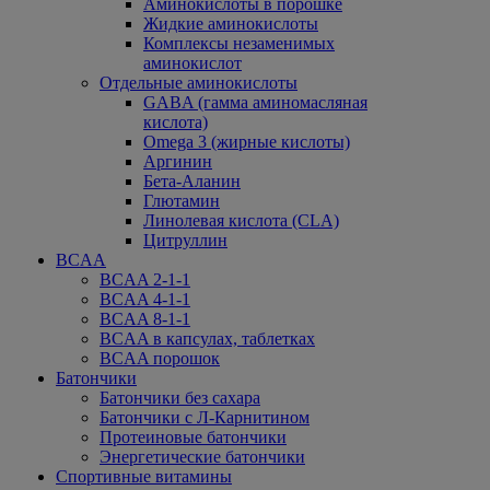
Аминокислоты в порошке
Жидкие аминокислоты
Комплексы незаменимых
аминокислот
Отдельные аминокислоты
GABA (гамма аминомасляная
кислота)
Omega 3 (жирные кислоты)
Аргинин
Бета-Аланин
Глютамин
Линолевая кислота (CLA)
Цитруллин
BCAA
BCAA 2-1-1
BCAA 4-1-1
BCAA 8-1-1
BCAA в капсулах, таблетках
BCAA порошок
Батончики
Батончики без сахара
Батончики с Л-Карнитином
Протеиновые батончики
Энергетические батончики
Спортивные витамины