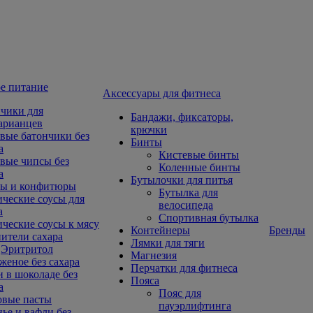
е питание
Aксессуары для фитнеса
чики для
Бандажи, фиксаторы,
арианцев
крючки
вые батончики без
Бинты
а
Кистевые бинты
вые чипсы без
Коленные бинты
а
Бутылочки для питья
ы и конфитюры
Бутылка для
ческие соусы для
велосипеда
а
Спортивная бутылка
ческие соусы к мясу
Контейнеры
Бренды
ители сахара
Лямки для тяги
Эритритол
Магнезия
еное без сахара
Перчатки для фитнеса
 в шоколаде без
Пояса
а
Пояс для
овые пасты
пауэрлифтинга
ье и вафли без