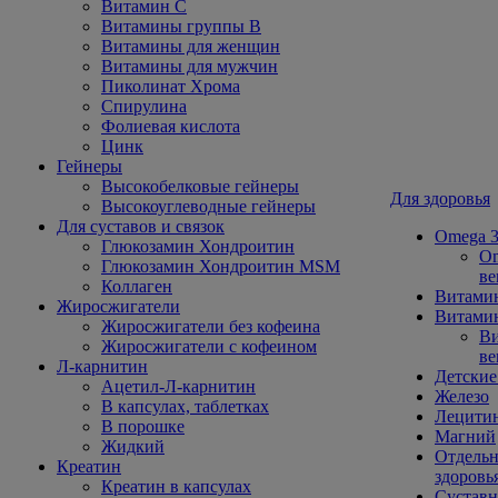
Витамин С
Витамины группы В
Витамины для женщин
Витамины для мужчин
Пиколинат Хрома
Спирулина
Фолиевая кислота
Цинк
Гейнеры
Высокобелковые гейнеры
Для здоровья
Высокоуглеводные гейнеры
Для суставов и связок
Omega 3
Глюкозамин Хондроитин
Om
Глюкозамин Хондроитин MSM
ве
Коллаген
Витами
Жиросжигатели
Витамин
Жиросжигатели без кофеина
Ви
Жиросжигатели с кофеином
ве
Л-карнитин
Детские
Ацетил-Л-карнитин
Железо
В капсулах, таблетках
Лецити
В порошке
Магний
Жидкий
Отдельн
Креатин
здоровь
Креатин в капсулах
Сустав