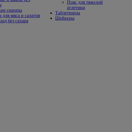
Пояс для тяжелой
а
атлетики
кие сиропы
Таблетницы
 для мяса и салатов
Шейкеры
ад без сахара