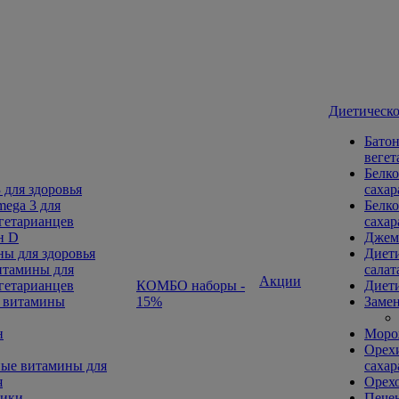
Диетическо
Батон
вегет
Белко
 для здоровья
сахар
ega 3 для
Белко
гетарианцев
сахар
н D
Джем
ы для здоровья
Диети
тамины для
салат
Акции
гетарианцев
КОМБО наборы -
Диети
 витамины
15%
Замен
н
Морож
Орехи
ые витамины для
сахар
я
Орех
ники
Печен