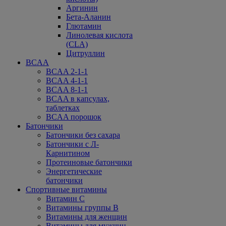
Аргинин
Бета-Аланин
Глютамин
Линолевая кислота
(CLA)
Цитруллин
BCAA
BCAA 2-1-1
BCAA 4-1-1
BCAA 8-1-1
BCAA в капсулах,
таблетках
BCAA порошок
Батончики
Батончики без сахара
Батончики с Л-
Карнитином
Протеиновые батончики
Энергетические
батончики
Спортивные витамины
Витамин С
Витамины группы В
Витамины для женщин
Витамины для мужчин