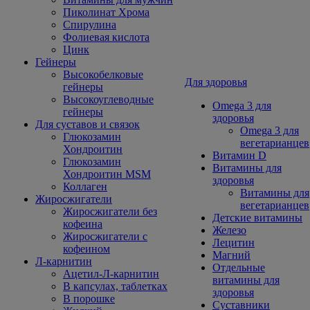
Пиколинат Хрома
Спирулина
Фолиевая кислота
Цинк
Гейнеры
Высокобелковые
Для здоровья
гейнеры
Высокоуглеводные
Omega 3 для
гейнеры
здоровья
Для суставов и связок
Omega 3 для
Глюкозамин
вегетарианцев
Хондроитин
Витамин D
Глюкозамин
Витамины для
Хондроитин MSM
здоровья
Коллаген
Витамины для
Жиросжигатели
вегетарианцев
Жиросжигатели без
Детские витамины
кофеина
Железо
Жиросжигатели с
Лецитин
кофеином
Магний
Л-карнитин
Отдельные
Ацетил-Л-карнитин
витамины для
В капсулах, таблетках
здоровья
В порошке
Суставники