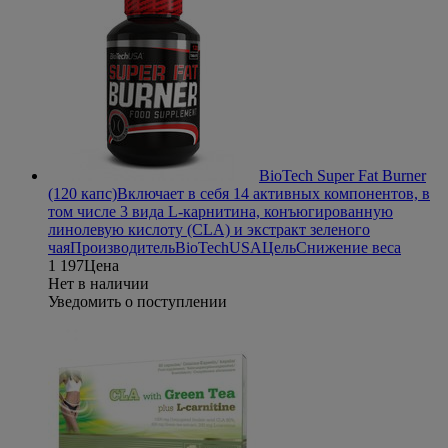
BioTech Super Fat Burner
(120 капс)
Включает в себя 14 активных компонентов, в
том числе 3 вида L-карнитина, конъюгированную
линолевую кислоту (CLA) и экстракт зеленого
чая
Производитель
BioTechUSA
Цель
Снижение веса
1 197
Цена
Нет в наличии
Уведомить о поступлении