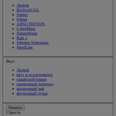
Любой
BioTechUSA
Nutrex
Olimp
AllNUTRITION
CyberMass
NaturalSupp
Rule 1
Siberian Nutrogunz
SportLine
Вкус
Любой
вкус в ассортименте
гавайский взрыв
ежевичный лимонад
малиновый чай
фруктовый пунш
Показать
Сбрость