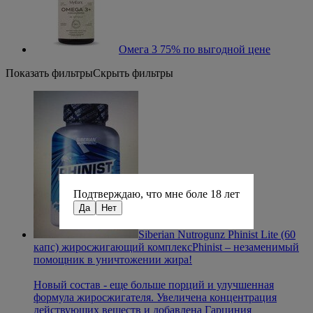
Омега 3 75% по выгодной цене
Показать фильтры
Скрыть фильтры
Подтверждаю, что мне боле 18 лет
Да
Нет
Siberian Nutrogunz Phinist Lite (60
капс) жиросжигающий комплекс
Phinist – незаменимый
помощник в уничтожении жира!
Новый состав - еще больше порций и улучшенная
формула жиросжигателя. Увеличена концентрация
действующих веществ и добавлена Гарциния