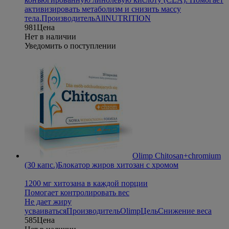
активизировать метаболизм и снизить массу
тела.
Производитель
AllNUTRITION
981
Цена
Нет в наличии
Уведомить о поступлении
Olimp Chitosan+chromium
(30 капс.)
Блокатор жиров хитозан с хромом
1200 мг хитозана в каждой порции
Помогает контролировать вес
Не дает жиру
усваиваться
Производитель
Olimp
Цель
Снижение веса
585
Цена