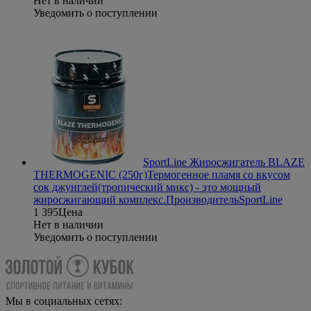
Нет в наличии
Уведомить о поступлении
SportLine Жиросжигатель BLAZE
THERMOGENIC (250г)
Термогенное пламя со вкусом
сок джунглей(тропический микс) - это мощный
жиросжигающий комплекс.
Производитель
SportLine
1 395
Цена
Нет в наличии
Уведомить о поступлении
Мы в социальных сетях: