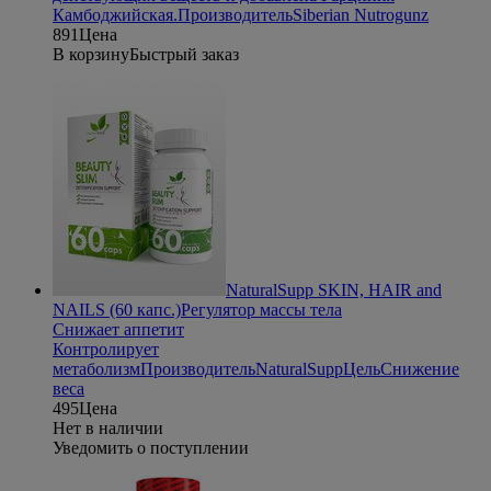
Камбоджийская.
Производитель
Siberian Nutrogunz
891
Цена
В корзину
Быстрый заказ
NaturalSupp SKIN, HAIR and
NAILS (60 капс.)
Регулятор массы тела
Снижает аппетит
Контролирует
метаболизм
Производитель
NaturalSupp
Цель
Снижение
веса
495
Цена
Нет в наличии
Уведомить о поступлении