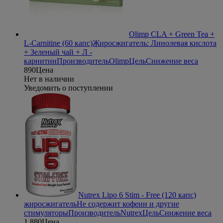
Olimp CLA + Green Tea +
L-Carnitine (60 капс)
Жиросжигатель: Линолевая кислота
+ Зеленый чай + Л -
карнитин
Производитель
Olimp
Цель
Снижение веса
890
Цена
Нет в наличии
Уведомить о поступлении
Nutrex Lipo 6 Stim - Free (120 капс)
жиросжигатель
Не содержит кофеин и другие
стимуляторы
Производитель
Nutrex
Цель
Снижение веса
1 880
Цена