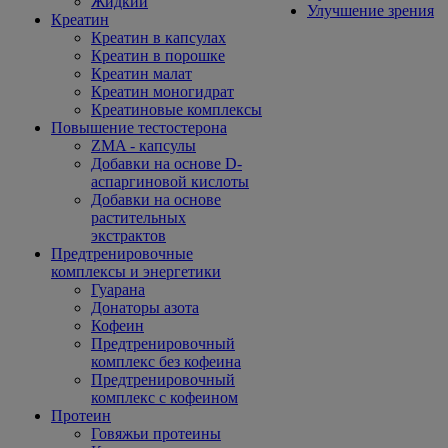
Жидкий
Улучшение зрения
Креатин
Креатин в капсулах
Креатин в порошке
Креатин малат
Креатин моногидрат
Креатиновые комплексы
Повышение тестостерона
ZMA - капсулы
Добавки на основе D-
аспаргиновой кислоты
Добавки на основе
растительных
экстрактов
Предтренировочные
комплексы и энергетики
Гуарана
Донаторы азота
Кофеин
Предтренировочный
комплекс без кофеина
Предтренировочный
комплекс с кофеином
Протеин
Говяжьи протеины