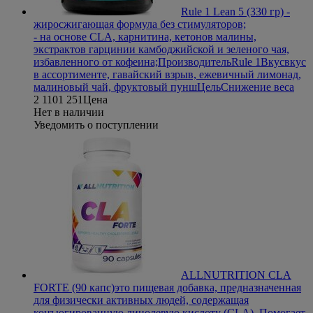
Rule 1 Lean 5 (330 гр)
-
жиросжигающая формула без стимуляторов;
- на основе CLA, карнитина, кетонов малины,
экстрактов гарцинии камбоджийской и зеленого чая,
избавленного от кофеина;
Производитель
Rule 1
Вкус
вкус
в ассортименте, гавайский взрыв, ежевичный лимонад,
малиновый чай, фруктовый пунш
Цель
Снижение веса
2 110
1 251
Цена
Нет в наличии
Уведомить о поступлении
ALLNUTRITION CLA
FORTE (90 капс)
это пищевая добавка, предназначенная
для физически активных людей, содержащая
конъюгированную линолевую кислоту (CLA). Помогает