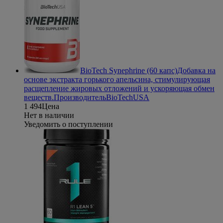
BioTech Synephrine (60 капс)
Добавка на
основе экстракта горького апельсина, стимулирующая
расщепление жировых отложений и ускоряющая обмен
веществ.
Производитель
BioTechUSA
1 494
Цена
Нет в наличии
Уведомить о поступлении