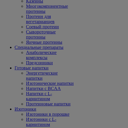
Казеины
Многокомпонентные
протеины
Протеин для
вегетарианцев
Соевый протеин
Сывороточные
протеины
Яичные протеины
Специальные препараты
Анаболические
комплексы
Предсонники
Готовые напитки
Энергетические
напитки
Изотонические напитки
Напитки с BCAA
Напитки с L-
карнитином
Протеиновые напитки
Изотоники
Изотоники в порошке
Изотоники с L-
карнитином