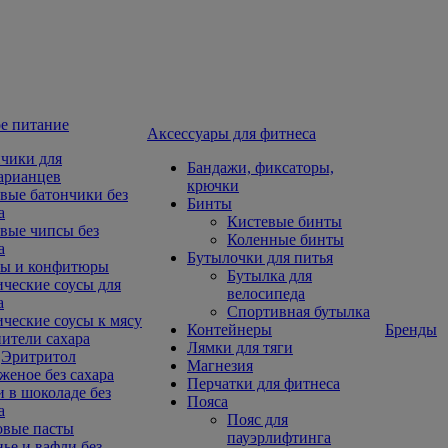
е питание
Aксессуары для фитнеса
чики для
Бандажи, фиксаторы,
арианцев
крючки
вые батончики без
Бинты
а
Кистевые бинты
вые чипсы без
Коленные бинты
а
Бутылочки для питья
ы и конфитюры
Бутылка для
ческие соусы для
велосипеда
а
Спортивная бутылка
ческие соусы к мясу
Контейнеры
Бренды
ители сахара
Лямки для тяги
Эритритол
Магнезия
еное без сахара
Перчатки для фитнеса
 в шоколаде без
Пояса
а
Пояс для
овые пасты
пауэрлифтинга
ье и вафли без