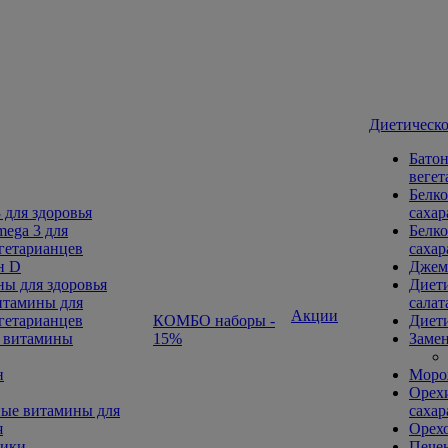
Диетическо
Батон
вегет
Белко
 для здоровья
сахар
ega 3 для
Белко
гетарианцев
сахар
н D
Джем
ы для здоровья
Диети
тамины для
салат
Акции
гетарианцев
КОМБО наборы -
Диети
 витамины
15%
Замен
н
Морож
Орехи
ые витамины для
сахар
я
Орех
ники
Печен