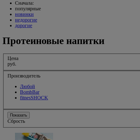
Сначала:
популярные
новинки
недорогие
дорогие
Протеиновые напитки
Цена
руб.
Производитель
Любой
BombBar
fitnesSHOCK
Показать
Сбрость