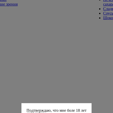
ие зрения
сахар
Слад
Соусы
Шокол
Подтверждаю, что мне боле 18 лет