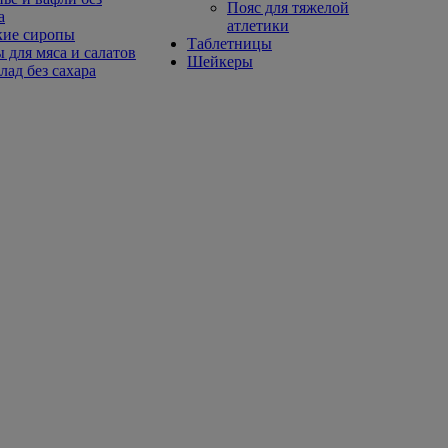
Пояс для тяжелой
а
атлетики
кие сиропы
Таблетницы
 для мяса и салатов
Шейкеры
ад без сахара