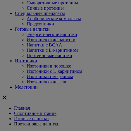
Сывороточные протеины
Яичные протеины
Специальные препараты
Анаболические комплексы
Предсонники
Готовые напитки
Энергетические напитки
Изотонические напитки
Напитки с BCAA
Напитки с L-карнитином
Протеиновые напитки
Изотоники
Изотоники в порошке
Изотоники с L-карнитином
Изотоники с кофеином
Изотонические гели
Мелатонин
Главная
Спортивное питание
Готовые напитки
Протеиновые напитки