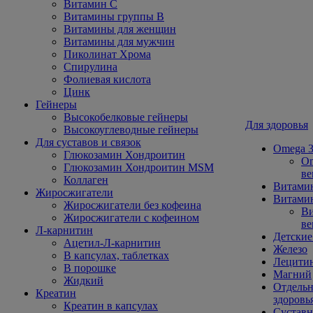
Витамин С
Витамины группы В
Витамины для женщин
Витамины для мужчин
Пиколинат Хрома
Спирулина
Фолиевая кислота
Цинк
Гейнеры
Высокобелковые гейнеры
Для здоровья
Высокоуглеводные гейнеры
Для суставов и связок
Omega 3
Глюкозамин Хондроитин
Om
Глюкозамин Хондроитин MSM
ве
Коллаген
Витами
Жиросжигатели
Витамин
Жиросжигатели без кофеина
Ви
Жиросжигатели с кофеином
ве
Л-карнитин
Детские
Ацетил-Л-карнитин
Железо
В капсулах, таблетках
Лецити
В порошке
Магний
Жидкий
Отдельн
Креатин
здоровь
Креатин в капсулах
Сустав