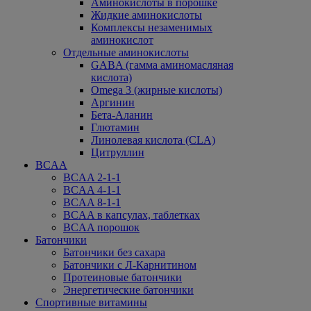
Аминокислоты в порошке
Жидкие аминокислоты
Комплексы незаменимых
аминокислот
Отдельные аминокислоты
GABA (гамма аминомасляная
кислота)
Omega 3 (жирные кислоты)
Аргинин
Бета-Аланин
Глютамин
Линолевая кислота (CLA)
Цитруллин
BCAA
BCAA 2-1-1
BCAA 4-1-1
BCAA 8-1-1
BCAA в капсулах, таблетках
BCAA порошок
Батончики
Батончики без сахара
Батончики с Л-Карнитином
Протеиновые батончики
Энергетические батончики
Спортивные витамины