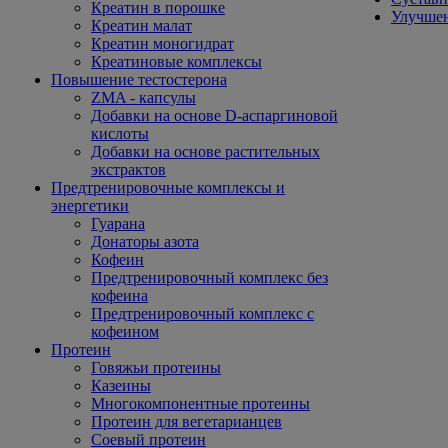
Креатин в порошке
Улучшен
Креатин малат
Креатин моногидрат
Креатиновые комплексы
Повышение тестостерона
ZMA - капсулы
Добавки на основе D-аспаргиновой
кислоты
Добавки на основе растительных
экстрактов
Предтренировочные комплексы и
энергетики
Гуарана
Донаторы азота
Кофеин
Предтренировочный комплекс без
кофеина
Предтренировочный комплекс с
кофеином
Протеин
Говяжьи протеины
Казеины
Многокомпонентные протеины
Протеин для вегетарианцев
Соевый протеин