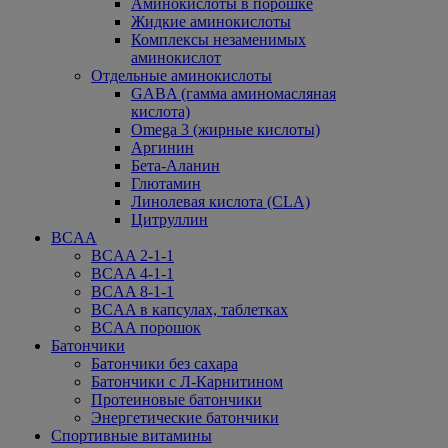
Аминокислоты в порошке
Жидкие аминокислоты
Комплексы незаменимых
аминокислот
Отдельные аминокислоты
GABA (гамма аминомасляная
кислота)
Omega 3 (жирные кислоты)
Аргинин
Бета-Аланин
Глютамин
Линолевая кислота (CLA)
Цитруллин
BCAA
BCAA 2-1-1
BCAA 4-1-1
BCAA 8-1-1
BCAA в капсулах, таблетках
BCAA порошок
Батончики
Батончики без сахара
Батончики с Л-Карнитином
Протеиновые батончики
Энергетические батончики
Спортивные витамины