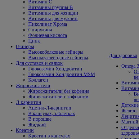
Витамин С
Витамины группы В
Витамины для женщин
Витамины для мужчин
Пиколинат Хрома
Спирулина
Фолиевая кислота
Цинк
Гейнеры
Высокобелковые гейнеры
Для здоровья
Высокоуглеводные гейнеры
Для суставов и связок
Omega 3
Глюкозамин Хондроитин
Om
Глюкозамин Хондроитин MSM
ве
Коллаген
Витами
Жиросжигатели
Витамин
Жиросжигатели без кофеина
Ви
Жиросжигатели с кофеином
ве
Л-карнитин
Детские
Ацетил-Л-карнитин
Железо
В капсулах, таблетках
Лецити
В порошке
Магний
Жидкий
Отдельн
Креатин
здоровь
Креатин в капсулах
Сустав