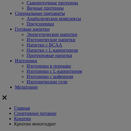
Сывороточные протеины
Яичные протеины
Специальные препараты
Анаболические комплексы
Предсонники
Готовые напитки
Энергетические напитки
Изотонические напитки
Напитки с BCAA
Напитки с L-карнитином
Протеиновые напитки
Изотоники
Изотоники в порошке
Изотоники с L-карнитином
Изотоники с кофеином
Изотонические гели
Мелатонин
Главная
Спортивное питание
Креатин
Креатин моногидрат