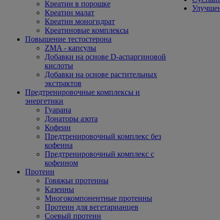
Креатин в порошке
Улучшен
Креатин малат
Креатин моногидрат
Креатиновые комплексы
Повышение тестостерона
ZMA - капсулы
Добавки на основе D-аспаргиновой
кислоты
Добавки на основе растительных
экстрактов
Предтренировочные комплексы и
энергетики
Гуарана
Донаторы азота
Кофеин
Предтренировочный комплекс без
кофеина
Предтренировочный комплекс с
кофеином
Протеин
Говяжьи протеины
Казеины
Многокомпонентные протеины
Протеин для вегетарианцев
Соевый протеин