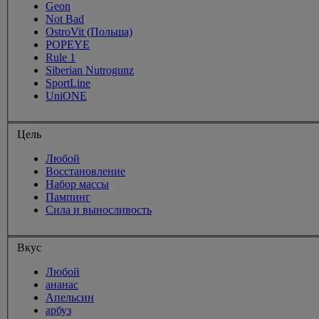
Geon
Not Bad
OstroVit (Польша)
POPEYE
Rule 1
Siberian Nutrogunz
SportLine
UniONE
Цель
Любой
Восстановление
Набор массы
Пампинг
Сила и выносливость
Вкус
Любой
ананас
Апельсин
арбуз