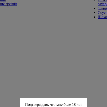
ие зрения
сахар
Слад
Соусы
Шокол
Подтверждаю, что мне боле 18 лет