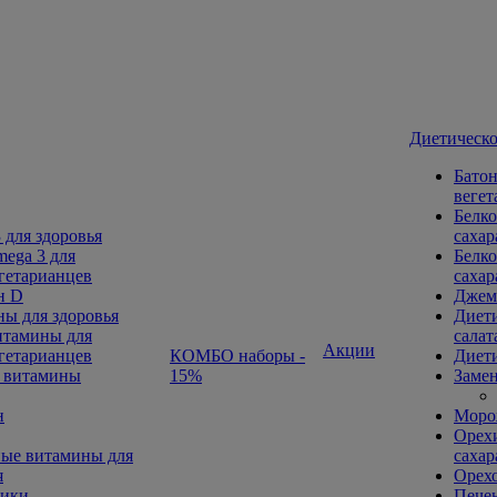
Диетическо
Батон
вегет
Белко
 для здоровья
сахар
ega 3 для
Белко
гетарианцев
сахар
н D
Джем
ы для здоровья
Диети
тамины для
салат
Акции
гетарианцев
КОМБО наборы -
Диети
 витамины
15%
Замен
н
Морож
Орехи
ые витамины для
сахар
я
Орех
ники
Печен