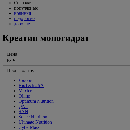
Сначала:
популярные
новинки
недорогие
дорогие
Креатин моногидрат
Цена
руб.
Производитель
Любой
BioTechUSA
Maxler
Olimp
Optimum Nutrition
QNT
SAN
Scitec Nutrition
Ultimate Nutrition
CyberMass