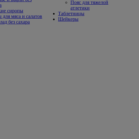
Пояс для тяжелой
а
атлетики
кие сиропы
Таблетницы
 для мяса и салатов
Шейкеры
ад без сахара