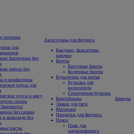
е питание
Aксессуары для фитнеса
чики для
Бандажи, фиксаторы,
арианцев
крючки
вые батончики без
Бинты
а
Кистевые бинты
вые чипсы без
Коленные бинты
а
Бутылочки для питья
ы и конфитюры
Бутылка для
ческие соусы для
велосипеда
а
Спортивная бутылка
ческие соусы к мясу
Контейнеры
Бренды
ители сахара
Лямки для тяги
Эритритол
Магнезия
еное без сахара
Перчатки для фитнеса
 в шоколаде без
Пояса
а
Пояс для
овые пасты
пауэрлифтинга
ье и вафли без