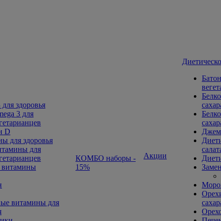
Диетическо
Батон
вегет
Белко
 для здоровья
сахар
ega 3 для
Белко
гетарианцев
сахар
н D
Джем
ы для здоровья
Диети
тамины для
салат
Акции
гетарианцев
КОМБО наборы -
Диети
 витамины
15%
Замен
н
Морож
Орехи
ые витамины для
сахар
я
Орех
ники
Печен