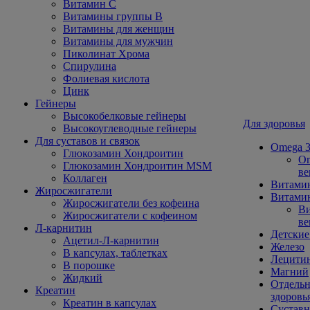
Витамин С
Витамины группы В
Витамины для женщин
Витамины для мужчин
Пиколинат Хрома
Спирулина
Фолиевая кислота
Цинк
Гейнеры
Высокобелковые гейнеры
Для здоровья
Высокоуглеводные гейнеры
Для суставов и связок
Omega 3
Глюкозамин Хондроитин
Om
Глюкозамин Хондроитин MSM
ве
Коллаген
Витами
Жиросжигатели
Витамин
Жиросжигатели без кофеина
Ви
Жиросжигатели с кофеином
ве
Л-карнитин
Детские
Ацетил-Л-карнитин
Железо
В капсулах, таблетках
Лецити
В порошке
Магний
Жидкий
Отдельн
Креатин
здоровь
Креатин в капсулах
Сустав