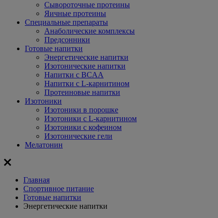
Сывороточные протеины
Яичные протеины
Специальные препараты
Анаболические комплексы
Предсонники
Готовые напитки
Энергетические напитки
Изотонические напитки
Напитки с BCAA
Напитки с L-карнитином
Протеиновые напитки
Изотоники
Изотоники в порошке
Изотоники с L-карнитином
Изотоники с кофеином
Изотонические гели
Мелатонин
Главная
Спортивное питание
Готовые напитки
Энергетические напитки