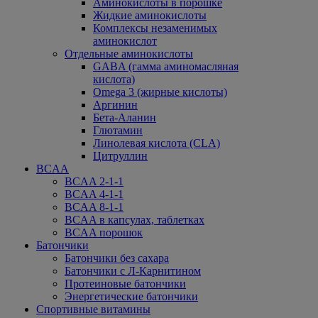
Аминокислоты в порошке
Жидкие аминокислоты
Комплексы незаменимых
аминокислот
Отдельные аминокислоты
GABA (гамма аминомасляная
кислота)
Omega 3 (жирные кислоты)
Аргинин
Бета-Аланин
Глютамин
Линолевая кислота (CLA)
Цитруллин
BCAA
BCAA 2-1-1
BCAA 4-1-1
BCAA 8-1-1
BCAA в капсулах, таблетках
BCAA порошок
Батончики
Батончики без сахара
Батончики с Л-Карнитином
Протеиновые батончики
Энергетические батончики
Спортивные витамины