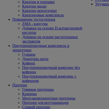
Креатин в порошке
Улучшен
Креатин малат
Креатин моногидрат
Креатиновые комплексы
Повышение тестостерона
ZMA - капсулы
Добавки на основе D-аспаргиновой
кислоты
Добавки на основе растительных
экстрактов
Предтренировочные комплексы и
энергетики
Гуарана
Донаторы азота
Кофеин
Предтренировочный комплекс без
кофеина
Предтренировочный комплекс с
кофеином
Протеин
Говяжьи протеины
Казеины
Многокомпонентные протеины
Протеин для вегетарианцев
Соевый протеин