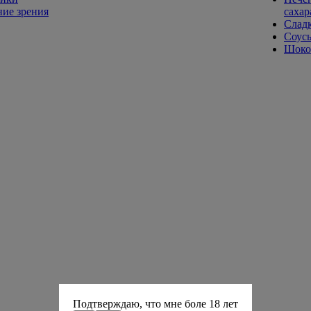
ие зрения
сахар
Слад
Соусы
Шокол
Подтверждаю, что мне боле 18 лет