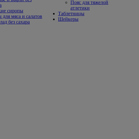
Пояс для тяжелой
а
атлетики
кие сиропы
Таблетницы
 для мяса и салатов
Шейкеры
ад без сахара