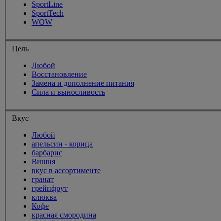
SportLine
SportTech
WOW
Цель
Любой
Восстановление
Замена и дополнение питания
Сила и выносливость
Вкус
Любой
апельсин - корица
барбарис
Вишня
вкус в ассортименте
гранат
грейпфрут
клюква
Кофе
красная смородина