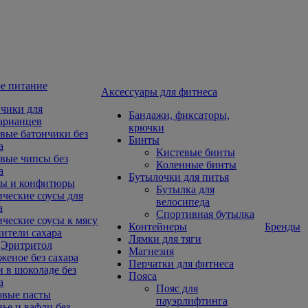
е питание
Aксессуары для фитнеса
чики для
Бандажи, фиксаторы,
арианцев
крючки
вые батончики без
Бинты
а
Кистевые бинты
вые чипсы без
Коленные бинты
а
Бутылочки для питья
ы и конфитюры
Бутылка для
ческие соусы для
велосипеда
а
Спортивная бутылка
ческие соусы к мясу
Контейнеры
Бренды
ители сахара
Лямки для тяги
Эритритол
Магнезия
еное без сахара
Перчатки для фитнеса
 в шоколаде без
Пояса
а
Пояс для
овые пасты
пауэрлифтинга
ье и вафли без