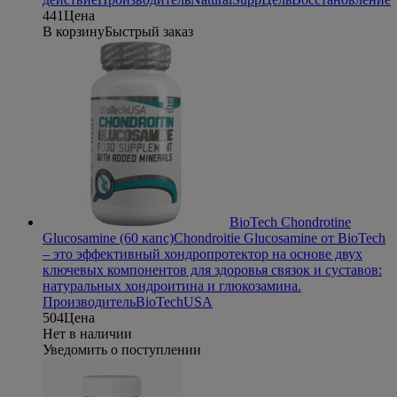
441
Цена
В корзину
Быстрый заказ
BioTech Chondrotine
Glucosamine (60 капс)
Chondroitie Glucosamine от BioTech
– это эффективный хондропротектор на основе двух
ключевых компонентов для здоровья связок и суставов:
натуральных хондроитина и глюкозамина.
Производитель
BioTechUSA
504
Цена
Нет в наличии
Уведомить о поступлении