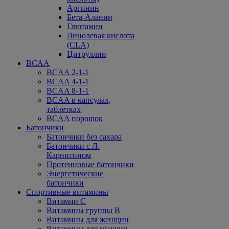
Аргинин
Бета-Аланин
Глютамин
Линолевая кислота
(CLA)
Цитруллин
BCAA
BCAA 2-1-1
BCAA 4-1-1
BCAA 8-1-1
BCAA в капсулах,
таблетках
BCAA порошок
Батончики
Батончики без сахара
Батончики с Л-
Карнитином
Протеиновые батончики
Энергетические
батончики
Спортивные витамины
Витамин С
Витамины группы В
Витамины для женщин
Витамины для мужчин