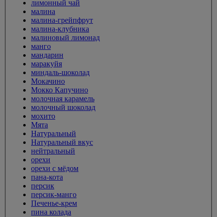
лимонный чай
малина
малина-грейпфрут
малина-клубника
малиновый лимонад
манго
мандарин
маракуйя
миндаль-шоколад
Мокачино
Мокко Капучино
молочная карамель
молочный шоколад
мохито
Мята
Натуральный
Натуральный вкус
нейтральный
орехи
орехи с мёдом
пана-кота
персик
персик-манго
Печенье-крем
пина колада