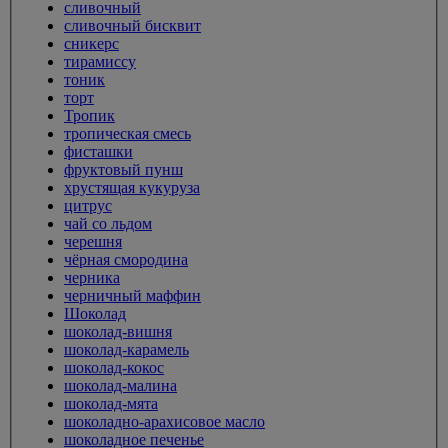
сливочный
сливочный бисквит
сникерс
тирамиссу
тоник
торт
Тропик
тропическая смесь
фисташки
фруктовый пунш
хрустящая кукуруза
цитрус
чай со льдом
черешня
чёрная смородина
черника
черничный маффин
Шоколад
шоколад-вишня
шоколад-карамель
шоколад-кокос
шоколад-малина
шоколад-мята
шоколадно-арахисовое масло
шоколадное печенье