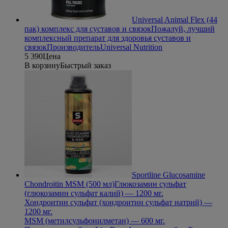
Universal Animal Flex (44
пак) комплекс для суставов и связок
Пожалуй, лучший
комплексный препарат для здоровья суставов и
связок
Производитель
Universal Nutrition
5 390
Цена
В корзину
Быстрый заказ
Sportline Glucosamine
Chondroitin MSM (500 мл)
Глюкозамин сульфат
(глюкозамин сульфат калий) — 1200 мг.
Хондроитин сульфат (хондроитин сульфат натрий) —
1200 мг.
MSM (метилсульфонилметан) — 600 мг.