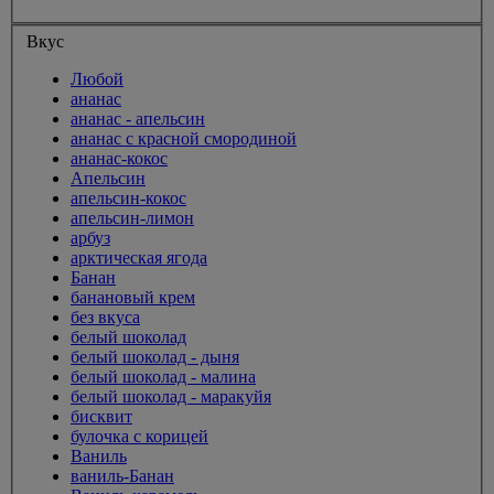
Вкус
Любой
ананас
ананас - апельсин
ананас с красной смородиной
ананас-кокос
Апельсин
апельсин-кокос
апельсин-лимон
арбуз
арктическая ягода
Банан
банановый крем
без вкуса
белый шоколад
белый шоколад - дыня
белый шоколад - малина
белый шоколад - маракуйя
бисквит
булочка с корицей
Ваниль
ваниль-Банан