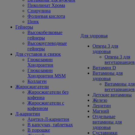
Пиколинат Хрома
Спирулина
Фолиевая кислота
Цинк
Гейнеры
Высокобелковые
Для здоровья
гейнеры
Высокоуглеводные
Omega 3 для
гейнеры
здоровья
Для суставов и связок
Omega 3 для
Глюкозамин
вегетарианцев
Хондроитин
Витамин D
Глюкозамин
Витамины для
Хондроитин MSM
здоровья
Коллаген
Витамины для
Жиросжигатели
вегетарианцев
Жиросжигатели без
Детские витамины
кофеина
Железо
Жиросжигатели с
Лецитин
кофеином
Магний
Л-карнитин
Отдельные
Ацетил-Л-карнитин
витамины для
В капсулах, таблетках
здоровья
В порошке
Суставники