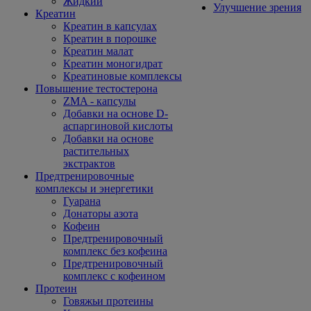
Жидкий
Улучшение зрения
Креатин
Креатин в капсулах
Креатин в порошке
Креатин малат
Креатин моногидрат
Креатиновые комплексы
Повышение тестостерона
ZMA - капсулы
Добавки на основе D-
аспаргиновой кислоты
Добавки на основе
растительных
экстрактов
Предтренировочные
комплексы и энергетики
Гуарана
Донаторы азота
Кофеин
Предтренировочный
комплекс без кофеина
Предтренировочный
комплекс с кофеином
Протеин
Говяжьи протеины