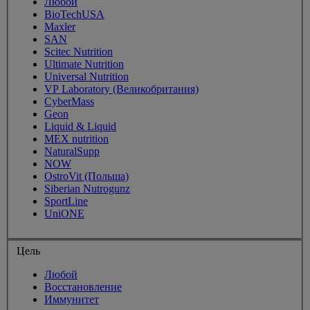
Любой
BioTechUSA
Maxler
SAN
Scitec Nutrition
Ultimate Nutrition
Universal Nutrition
VP Laboratory (Великобритания)
CyberMass
Geon
Liquid & Liquid
MEX nutrition
NaturalSupp
NOW
OstroVit (Польша)
Siberian Nutrogunz
SportLine
UniONE
Цель
Любой
Восстановление
Иммунитет