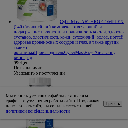
CyberMass ARTHRO COMPLEX
(240 г)
мощнейший комплекс, отвечающий за
поддержание прочность и подвижность костей, здоровье
суставов, эластичность кожи ,сухожилий, волос, ногтей,
здоровье кровеносных сосудов и глаз, а также других
тканей
организма
Производитель
CyberMass
Вкус
Апельсин,
виноград
990
Цена
Нет в наличии
Уведомить о поступлении
Мы используем cookie-файлы для анализа
трафика и улучшения работы сайта. Продолжая
Принять
использовать сайт, вы соглашаетесь с нашей
политикой конфиденциальности