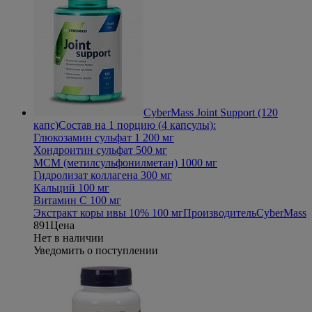
CyberMass Joint Support (120
капс)
Состав на 1 порцию (4 капсулы):
Глюкозамин сульфат 1 200 мг
Хондроитин сульфат 500 мг
МСМ (метилсульфонилметан) 1000 мг
Гидролизат коллагена 300 мг
Кальций 100 мг
Витамин С 100 мг
Экстракт коры ивы 10% 100 мг
Производитель
CyberMass
891
Цена
Нет в наличии
Уведомить о поступлении