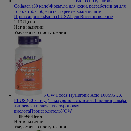
BioTech Hyaluronic +
Collagen (30 капс)
Формула для кожи, разработанная для
того, чтобы обратить старение кожи вспять
Производитель
BioTechUSA
Цель
Восстановление
1 197
Цена
Нет в наличии
Уведомить о поступлении
NOW Foods Hyaluronic Acid 100MG 2X
PLUS (60 капсул) гиалуроновая кислота
l-пролин, альфа-
липоевая кислота, гиалуроновая
кислота
Производитель
NOW
1 880
990
Цена
Нет в наличии
Уведомить о поступлении