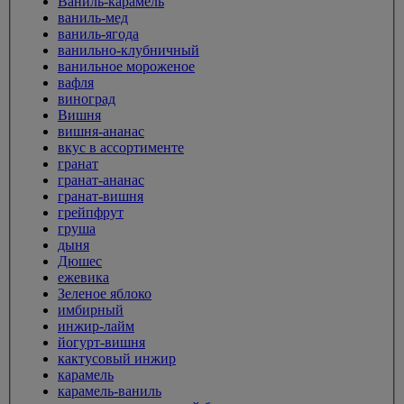
Ваниль-карамель
ваниль-мед
ваниль-ягода
ванильно-клубничный
ванильное мороженое
вафля
виноград
Вишня
вишня-ананас
вкус в ассортименте
гранат
гранат-ананас
гранат-вишня
грейпфрут
груша
дыня
Дюшес
ежевика
Зеленое яблоко
имбирный
инжир-лайм
йогурт-вишня
кактусовый инжир
карамель
карамель-ваниль