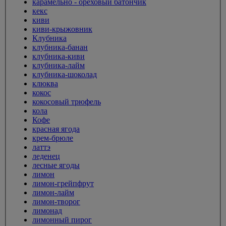
карамельно - ореховый батончик
кекс
киви
киви-крыжовник
Клубника
клубника-банан
клубника-киви
клубника-лайм
клубника-шоколад
клюква
кокос
кокосовый трюфель
кола
Кофе
красная ягода
крем-брюле
латтэ
леденец
лесные ягоды
лимон
лимон-грейпфрут
лимон-лайм
лимон-творог
лимонад
лимонный пирог