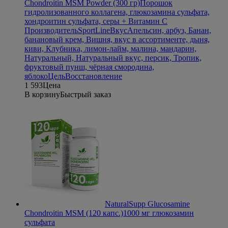
Chondroitin MSM Powder (300 гр)
Порошок
гидролизованного коллагена, глюкозамина сульфата,
хондроитин сульфата, серы + Витамин С
Производитель
SportLine
Вкус
Апельсин, арбуз, Банан,
банановый крем, Вишня, вкус в ассортименте, дыня,
киви, Клубника, лимон-лайм, малина, мандарин,
Натуральный, Натуральный вкус, персик, Тропик,
фруктовый пунш, чёрная смородина,
яблоко
Цель
Восстановление
1 593
Цена
В корзину
Быстрый заказ
NaturalSupp Glucosamine
Chondroitin MSM (120 капс.)
1000 мг глюкозамин
сульфата