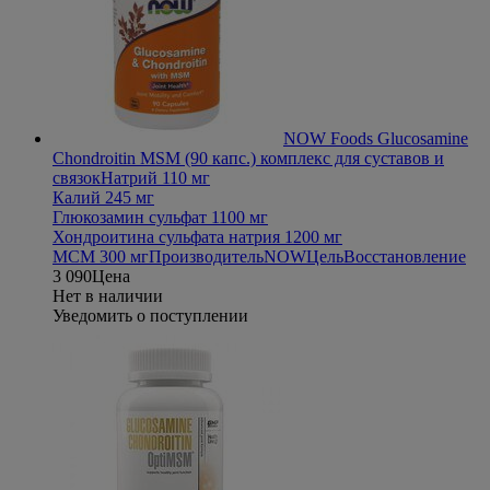
NOW Foods Glucosamine
Chondroitin MSM (90 капс.) комплекс для суставов и
связок
Натрий 110 мг
Калий 245 мг
Глюкозамин сульфат 1100 мг
Хондроитина сульфата натрия 1200 мг
МСМ 300 мг
Производитель
NOW
Цель
Восстановление
3 090
Цена
Нет в наличии
Уведомить о поступлении