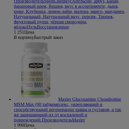
Производитель
SportLine
Вкус
Апельсин, арбуз, Банан,
банановый крем, Вишня, вкус в ассортименте, дыня,
киви, Клубника, лимон-лайм, малина, манго, мандарин,
Натуральный, Натуральный вкус, персик, Тропик,
фруктовый пунш, чёрная смородина,
яблоко
Цель
Восстановление
1 251
Цена
В корзину
Быстрый заказ
Maxler Glucosamine Chondroitine
MSM Max (90 таб)
комплекс, укрепляющий и
способствующий регенерации хряща и суставов, а так
же защищающий их от воспалений и
повреждений.
Производитель
Maxler
1 990
Цена