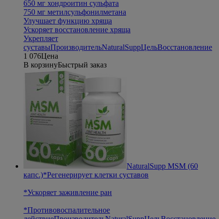
650 мг хондроитин сульфата
750 мг метилсульфонилметана
Улучшает функцию хряща
Ускоряет восстановление хряща
Укрепляет
суставы
Производитель
NaturalSupp
Цель
Восстановление
1 076
Цена
В корзину
Быстрый заказ
NaturalSupp MSM (60
капс.)
*Регенерирует клетки суставов
*Ускоряет заживление ран
*Противовоспалительное
действие
Производитель
NaturalSupp
Цель
Восстановление