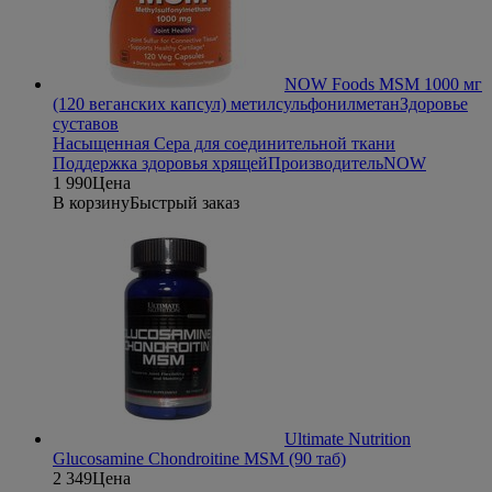
NOW Foods MSM 1000 мг
(120 веганских капсул) метилсульфонилметан
Здоровье
суставов
Насыщенная Сера для соединительной ткани
Поддержка здоровья хрящей
Производитель
NOW
1 990
Цена
В корзину
Быстрый заказ
Ultimate Nutrition
Glucosamine Chondroitine MSM (90 таб)
2 349
Цена