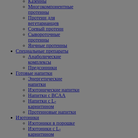
Казеины
Многокомпонентные
протеины
Протеин для
вегетарианцев
Соевый протеин
Сывороточные
протеины
Яичные протеины
Специальные препараты
Анаболические
комплексы
Предсонники
Готовые напитки
Энергетические
напитки
Изотонические напитки
Напитки с BCAA
Напитки с L-
карнитином
Протеиновые напитки
Изотоники
Изотоники в порошке
Изотоники с L-
карнитином