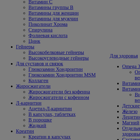
Витамин С
Витамины группы В
Витамины для женщин
Витамины для мужчин
Пиколинат Хрома
Спирулина
Фолиевая кислота
Цинк
Гейнеры
Высокобелковые гейнеры
Для здоровья
Высокоуглеводные гейнеры
Для суставов и связок
Omega 3
Глюкозамин Хондроитин
Om
Глюкозамин Хондроитин MSM
ве
Коллаген
Витами
Жиросжигатели
Витамин
Жиросжигатели без кофеина
Ви
Жиросжигатели с кофеином
ве
Л-карнитин
Детские
Ацетил-Л-карнитин
Железо
В капсулах, таблетках
Лецити
В порошке
Магний
Жидкий
Отдельн
Креатин
здоровь
Креатин в капсулах
Сустав