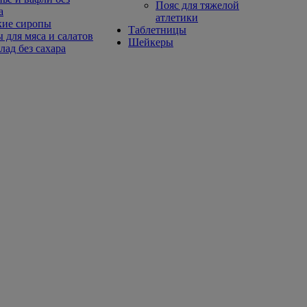
Пояс для тяжелой
а
атлетики
кие сиропы
Таблетницы
 для мяса и салатов
Шейкеры
ад без сахара