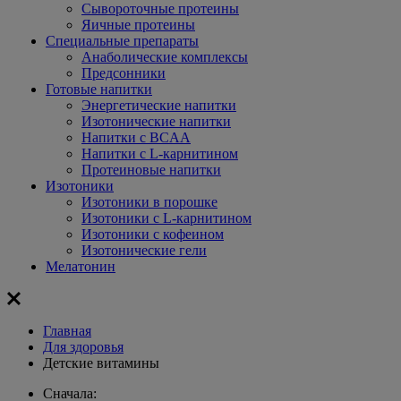
Сывороточные протеины
Яичные протеины
Специальные препараты
Анаболические комплексы
Предсонники
Готовые напитки
Энергетические напитки
Изотонические напитки
Напитки с BCAA
Напитки с L-карнитином
Протеиновые напитки
Изотоники
Изотоники в порошке
Изотоники с L-карнитином
Изотоники с кофеином
Изотонические гели
Мелатонин
Главная
Для здоровья
Детские витамины
Сначала: