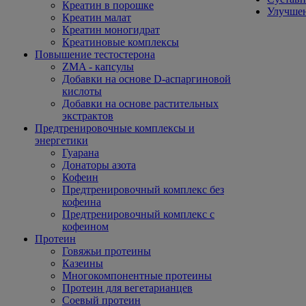
Креатин в порошке
Улучшен
Креатин малат
Креатин моногидрат
Креатиновые комплексы
Повышение тестостерона
ZMA - капсулы
Добавки на основе D-аспаргиновой
кислоты
Добавки на основе растительных
экстрактов
Предтренировочные комплексы и
энергетики
Гуарана
Донаторы азота
Кофеин
Предтренировочный комплекс без
кофеина
Предтренировочный комплекс с
кофеином
Протеин
Говяжьи протеины
Казеины
Многокомпонентные протеины
Протеин для вегетарианцев
Соевый протеин