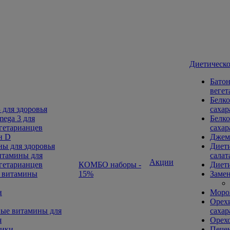
Диетическо
Батон
вегет
Белко
 для здоровья
сахар
ega 3 для
Белко
гетарианцев
сахар
н D
Джем
ы для здоровья
Диети
тамины для
салат
Акции
гетарианцев
КОМБО наборы -
Диети
 витамины
15%
Замен
н
Морож
Орехи
ые витамины для
сахар
я
Орех
ники
Печен