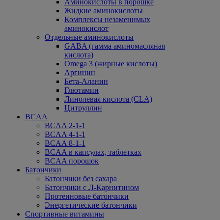
Аминокислоты в порошке
Жидкие аминокислоты
Комплексы незаменимых
аминокислот
Отдельные аминокислоты
GABA (гамма аминомасляная
кислота)
Omega 3 (жирные кислоты)
Аргинин
Бета-Аланин
Глютамин
Линолевая кислота (CLA)
Цитруллин
BCAA
BCAA 2-1-1
BCAA 4-1-1
BCAA 8-1-1
BCAA в капсулах, таблетках
BCAA порошок
Батончики
Батончики без сахара
Батончики с Л-Карнитином
Протеиновые батончики
Энергетические батончики
Спортивные витамины