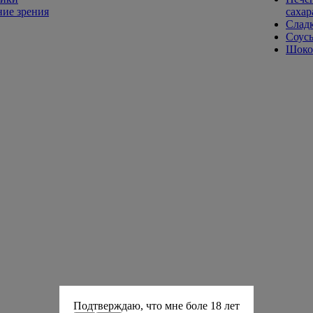
ие зрения
сахар
Слад
Соусы
Шокол
Подтверждаю, что мне боле 18 лет