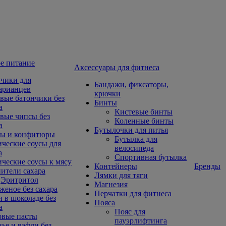
е питание
Aксессуары для фитнеса
чики для
Бандажи, фиксаторы,
арианцев
крючки
вые батончики без
Бинты
а
Кистевые бинты
вые чипсы без
Коленные бинты
а
Бутылочки для питья
ы и конфитюры
Бутылка для
ческие соусы для
велосипеда
а
Спортивная бутылка
ческие соусы к мясу
Контейнеры
Бренды
ители сахара
Лямки для тяги
Эритритол
Магнезия
еное без сахара
Перчатки для фитнеса
 в шоколаде без
Пояса
а
Пояс для
овые пасты
пауэрлифтинга
ье и вафли без