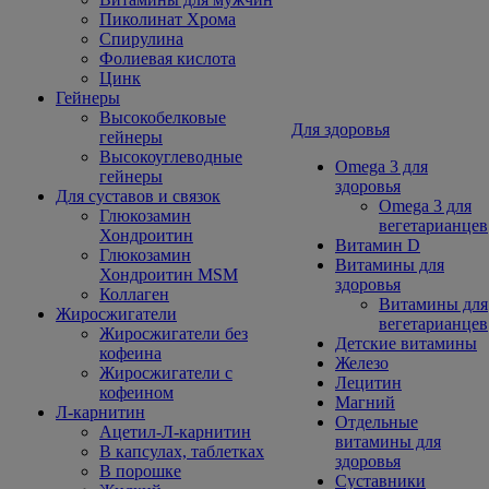
Пиколинат Хрома
Спирулина
Фолиевая кислота
Цинк
Гейнеры
Высокобелковые
Для здоровья
гейнеры
Высокоуглеводные
Omega 3 для
гейнеры
здоровья
Для суставов и связок
Omega 3 для
Глюкозамин
вегетарианцев
Хондроитин
Витамин D
Глюкозамин
Витамины для
Хондроитин MSM
здоровья
Коллаген
Витамины для
Жиросжигатели
вегетарианцев
Жиросжигатели без
Детские витамины
кофеина
Железо
Жиросжигатели с
Лецитин
кофеином
Магний
Л-карнитин
Отдельные
Ацетил-Л-карнитин
витамины для
В капсулах, таблетках
здоровья
В порошке
Суставники