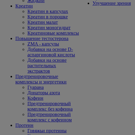
Жидкий
Улучшение зрения
Креатин
Креатин в капсулах
Креатин в порошке
Креатин малат
Креатин моногидрат
Креатиновые комплексы
Повышение тестостерона
ZMA - капсулы
Добавки на основе D-
аспаргиновой кислоты
Добавки на основе
растительных
экстрактов
Предтренировочные
комплексы и энергетики
Гуарана
Донаторы азота
Кофеин
Предтренировочный
комплекс без кофеина
Предтренировочный
комплекс с кофеином
Протеин
Говяжьи протеины