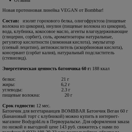
Отзывы
Новая протеиновая линейка VEGAN от Bombbar!
Состав:
изолят горохового белка, олигофруктоза (пищевые
волокна из цикория), инулин (пищевые волокна из цикория),
вода, клубника, кокосовое масло, агенты влагоудерживающие
(глицерин, сорбит), соль, ароматизаторы натуральные,
регулятор кислотности (лимонная кислота), эмульгатор
(соевый лецитин), антиокислитель (аскорбиновая кислота),
консервант (сорбат калия), натуральный подсластитель
(стевиозид).
Энергетическая ценность батончика 60 г:
188 ккал
белки: 21 г
жиры: 6,2 г
углеводы: 2.3 г
пищевые волокна: 20 г
Срок годности:
12 мес.
Батончик для вегетарианцев BOMBBAR Батончик Веган 60 г
(Банановый торт с клубникой) можно купить в интернет-
магазине Bodygold.ru в Первоуральске. Для оформления заказа
по низкой и выгодной цене 143 руб. свяжитесь с нами по