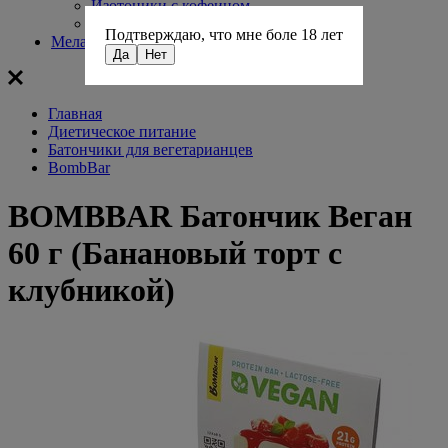
Изотоники с кофеином
Изотонические гели
Подтверждаю, что мне боле 18 лет
Мелатонин
Да
Нет
Главная
Диетическое питание
Батончики для вегетарианцев
BombBar
BOMBBAR Батончик Веган
60 г (Банановый торт с
клубникой)