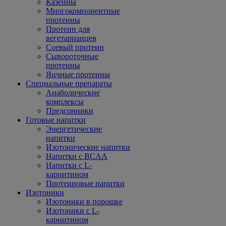
Казеины
Многокомпонентные
протеины
Протеин для
вегетарианцев
Соевый протеин
Сывороточные
протеины
Яичные протеины
Специальные препараты
Анаболические
комплексы
Предсонники
Готовые напитки
Энергетические
напитки
Изотонические напитки
Напитки с BCAA
Напитки с L-
карнитином
Протеиновые напитки
Изотоники
Изотоники в порошке
Изотоники с L-
карнитином