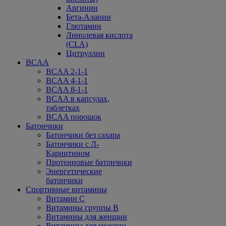
Аргинин
Бета-Аланин
Глютамин
Линолевая кислота
(CLA)
Цитруллин
BCAA
BCAA 2-1-1
BCAA 4-1-1
BCAA 8-1-1
BCAA в капсулах,
таблетках
BCAA порошок
Батончики
Батончики без сахара
Батончики с Л-
Карнитином
Протеиновые батончики
Энергетические
батончики
Спортивные витамины
Витамин С
Витамины группы В
Витамины для женщин
Витамины для мужчин