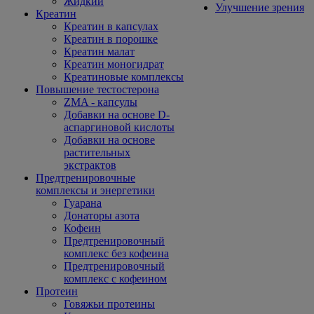
Жидкий
Улучшение зрения
Креатин
Креатин в капсулах
Креатин в порошке
Креатин малат
Креатин моногидрат
Креатиновые комплексы
Повышение тестостерона
ZMA - капсулы
Добавки на основе D-
аспаргиновой кислоты
Добавки на основе
растительных
экстрактов
Предтренировочные
комплексы и энергетики
Гуарана
Донаторы азота
Кофеин
Предтренировочный
комплекс без кофеина
Предтренировочный
комплекс с кофеином
Протеин
Говяжьи протеины