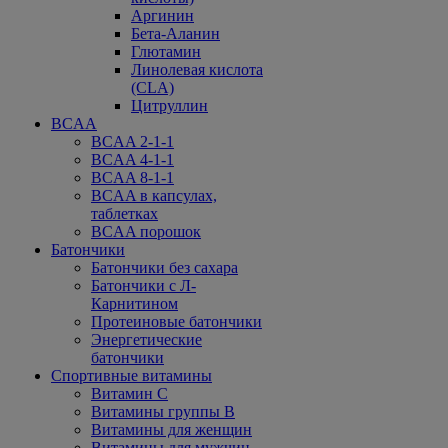
Аргинин
Бета-Аланин
Глютамин
Линолевая кислота
(CLA)
Цитруллин
BCAA
BCAA 2-1-1
BCAA 4-1-1
BCAA 8-1-1
BCAA в капсулах,
таблетках
BCAA порошок
Батончики
Батончики без сахара
Батончики с Л-
Карнитином
Протеиновые батончики
Энергетические
батончики
Спортивные витамины
Витамин С
Витамины группы В
Витамины для женщин
Витамины для мужчин