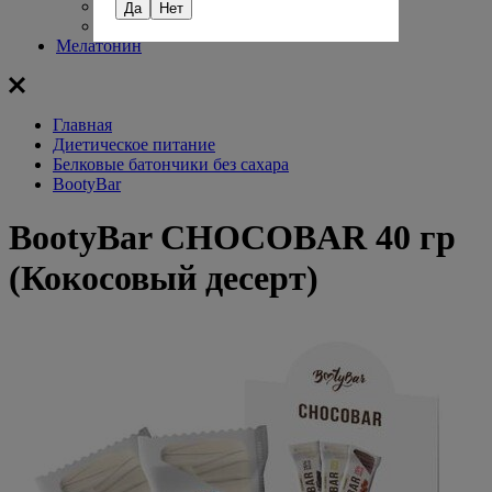
Изотоники с кофеином
Да
Нет
Изотонические гели
Мелатонин
Главная
Диетическое питание
Белковые батончики без сахара
BootyBar
BootyBar CHOCOBAR 40 гр
(Кокосовый десерт)