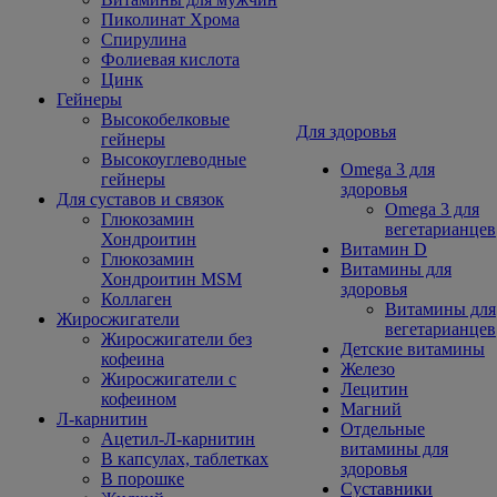
Пиколинат Хрома
Спирулина
Фолиевая кислота
Цинк
Гейнеры
Высокобелковые
Для здоровья
гейнеры
Высокоуглеводные
Omega 3 для
гейнеры
здоровья
Для суставов и связок
Omega 3 для
Глюкозамин
вегетарианцев
Хондроитин
Витамин D
Глюкозамин
Витамины для
Хондроитин MSM
здоровья
Коллаген
Витамины для
Жиросжигатели
вегетарианцев
Жиросжигатели без
Детские витамины
кофеина
Железо
Жиросжигатели с
Лецитин
кофеином
Магний
Л-карнитин
Отдельные
Ацетил-Л-карнитин
витамины для
В капсулах, таблетках
здоровья
В порошке
Суставники