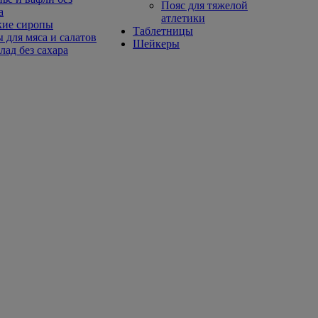
Пояс для тяжелой
а
атлетики
кие сиропы
Таблетницы
 для мяса и салатов
Шейкеры
ад без сахара