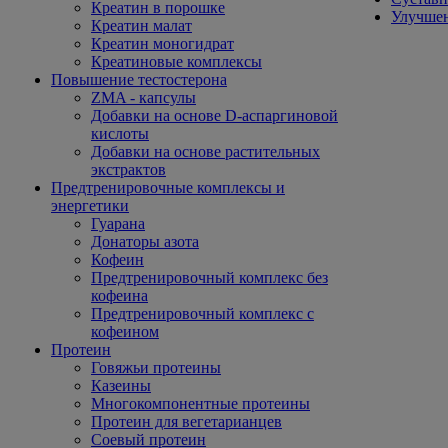
Креатин в порошке
Улучшен
Креатин малат
Креатин моногидрат
Креатиновые комплексы
Повышение тестостерона
ZMA - капсулы
Добавки на основе D-аспаргиновой
кислоты
Добавки на основе растительных
экстрактов
Предтренировочные комплексы и
энергетики
Гуарана
Донаторы азота
Кофеин
Предтренировочный комплекс без
кофеина
Предтренировочный комплекс с
кофеином
Протеин
Говяжьи протеины
Казеины
Многокомпонентные протеины
Протеин для вегетарианцев
Соевый протеин