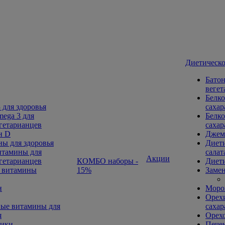
Диетическо
Батон
вегет
Белко
 для здоровья
сахар
ega 3 для
Белко
гетарианцев
сахар
н D
Джем
ы для здоровья
Диети
тамины для
салат
Акции
гетарианцев
КОМБО наборы -
Диети
 витамины
15%
Замен
н
Морож
Орехи
ые витамины для
сахар
я
Орех
ники
Печен