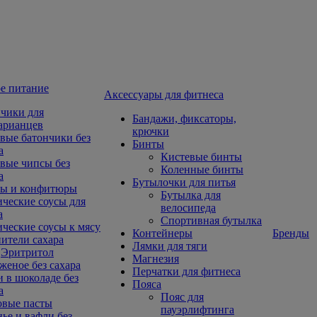
е питание
Aксессуары для фитнеса
чики для
Бандажи, фиксаторы,
арианцев
крючки
вые батончики без
Бинты
а
Кистевые бинты
вые чипсы без
Коленные бинты
а
Бутылочки для питья
ы и конфитюры
Бутылка для
ческие соусы для
велосипеда
а
Спортивная бутылка
ческие соусы к мясу
Контейнеры
Бренды
ители сахара
Лямки для тяги
Эритритол
Магнезия
еное без сахара
Перчатки для фитнеса
 в шоколаде без
Пояса
а
Пояс для
овые пасты
пауэрлифтинга
ье и вафли без