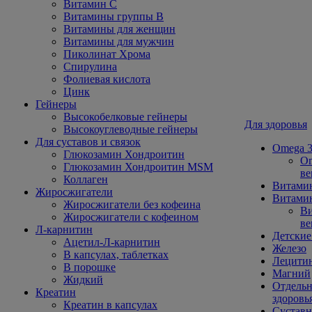
Витамин С
Витамины группы В
Витамины для женщин
Витамины для мужчин
Пиколинат Хрома
Спирулина
Фолиевая кислота
Цинк
Гейнеры
Высокобелковые гейнеры
Для здоровья
Высокоуглеводные гейнеры
Для суставов и связок
Omega 3
Глюкозамин Хондроитин
Om
Глюкозамин Хондроитин MSM
ве
Коллаген
Витами
Жиросжигатели
Витамин
Жиросжигатели без кофеина
Ви
Жиросжигатели с кофеином
ве
Л-карнитин
Детские
Ацетил-Л-карнитин
Железо
В капсулах, таблетках
Лецити
В порошке
Магний
Жидкий
Отдельн
Креатин
здоровь
Креатин в капсулах
Сустав