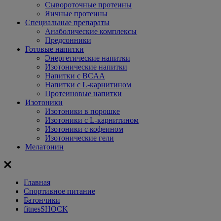
Сывороточные протеины
Яичные протеины
Специальные препараты
Анаболические комплексы
Предсонники
Готовые напитки
Энергетические напитки
Изотонические напитки
Напитки с BCAA
Напитки с L-карнитином
Протеиновые напитки
Изотоники
Изотоники в порошке
Изотоники с L-карнитином
Изотоники с кофеином
Изотонические гели
Мелатонин
Главная
Спортивное питание
Батончики
fitnesSHOCK