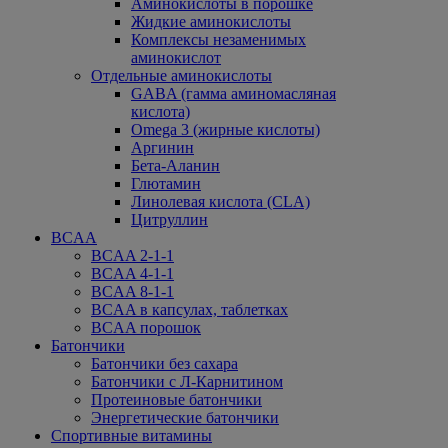
Аминокислоты в порошке
Жидкие аминокислоты
Комплексы незаменимых
аминокислот
Отдельные аминокислоты
GABA (гамма аминомасляная
кислота)
Omega 3 (жирные кислоты)
Аргинин
Бета-Аланин
Глютамин
Линолевая кислота (CLA)
Цитруллин
BCAA
BCAA 2-1-1
BCAA 4-1-1
BCAA 8-1-1
BCAA в капсулах, таблетках
BCAA порошок
Батончики
Батончики без сахара
Батончики с Л-Карнитином
Протеиновые батончики
Энергетические батончики
Спортивные витамины