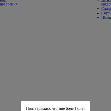
ие зрения
сахар
Слад
Соусы
Шокол
Подтверждаю, что мне боле 18 лет