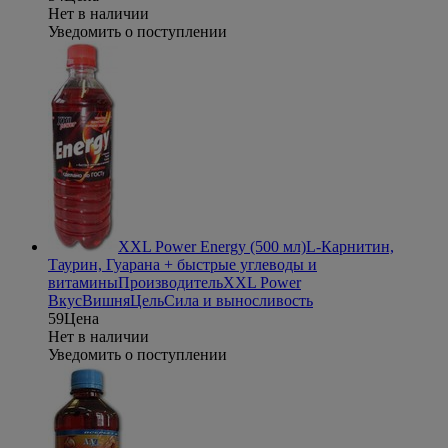
Нет в наличии
Уведомить о поступлении
XXL Power Energy (500 мл)
L-Карнитин,
Таурин, Гуарана + быстрые углеводы и
витамины
Производитель
XXL Power
Вкус
Вишня
Цель
Сила и выносливость
59
Цена
Нет в наличии
Уведомить о поступлении