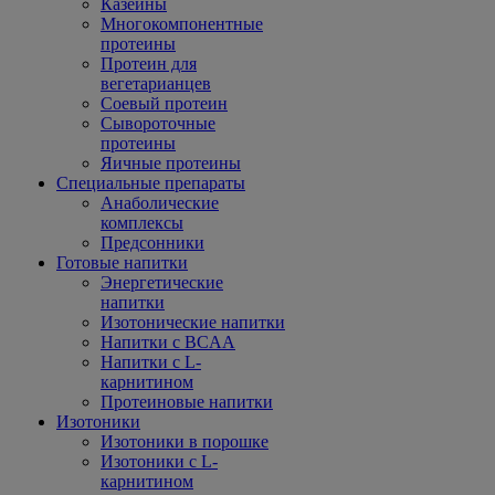
Казеины
Многокомпонентные
протеины
Протеин для
вегетарианцев
Соевый протеин
Сывороточные
протеины
Яичные протеины
Специальные препараты
Анаболические
комплексы
Предсонники
Готовые напитки
Энергетические
напитки
Изотонические напитки
Напитки с BCAA
Напитки с L-
карнитином
Протеиновые напитки
Изотоники
Изотоники в порошке
Изотоники с L-
карнитином