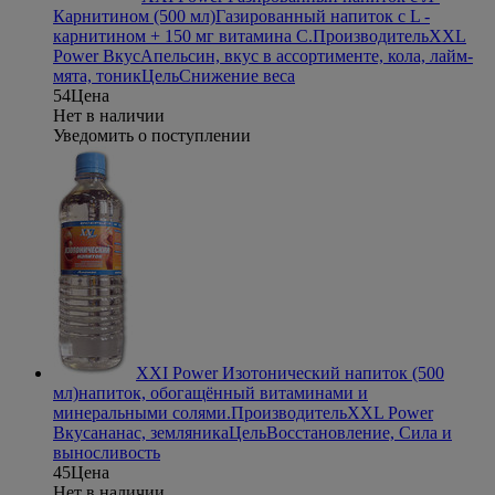
Карнитином (500 мл)
Газированный напиток с L -
карнитином + 150 мг витамина С.
Производитель
XXL
Power
Вкус
Апельсин, вкус в ассортименте, кола, лайм-
мята, тоник
Цель
Снижение веса
54
Цена
Нет в наличии
Уведомить о поступлении
XXI Power Изотонический напиток (500
мл)
напиток, обогащённый витаминами и
минеральными солями.
Производитель
XXL Power
Вкус
ананас, земляника
Цель
Восстановление, Сила и
выносливость
45
Цена
Нет в наличии