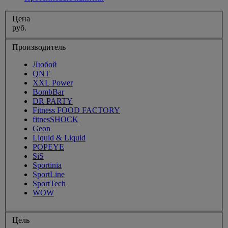
Цена
руб.
Производитель
Любой
QNT
XXL Power
BombBar
DR PARTY
Fitness FOOD FACTORY
fitnesSHOCK
Geon
Liquid & Liquid
POPEYE
SiS
Sportinia
SportLine
SportTech
WOW
Цель