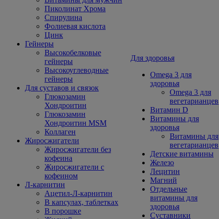
Пиколинат Хрома
Спирулина
Фолиевая кислота
Цинк
Гейнеры
Высокобелковые
Для здоровья
гейнеры
Высокоуглеводные
Omega 3 для
гейнеры
здоровья
Для суставов и связок
Omega 3 для
Глюкозамин
вегетарианцев
Хондроитин
Витамин D
Глюкозамин
Витамины для
Хондроитин MSM
здоровья
Коллаген
Витамины для
Жиросжигатели
вегетарианцев
Жиросжигатели без
Детские витамины
кофеина
Железо
Жиросжигатели с
Лецитин
кофеином
Магний
Л-карнитин
Отдельные
Ацетил-Л-карнитин
витамины для
В капсулах, таблетках
здоровья
В порошке
Суставники