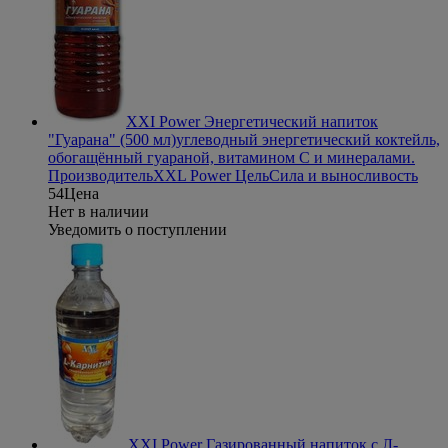
XXI Power Энергетический напиток
"Гуарана" (500 мл)
углеводный энергетический коктейль,
обогащённый гуараной, витамином С и минералами.
Производитель
XXL Power
Цель
Сила и выносливость
54
Цена
Нет в наличии
Уведомить о поступлении
XXI Power Газированный напиток с Л-