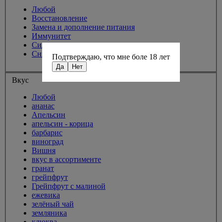
Любой
Восстановление
Замена и дополнение питания
Иммунитет
Сила и выносливость
Снижение веса
Подтверждаю, что мне боле 18 лет
Да
Нет
Вкус
Любой
ананас
Апельсин
апельсин - корица
барбарис
виноград
Вишня
вкус в ассортименте
гранат
грейпфрут
Грейпфрут с малиной
ежевика
зелёный чай
земляника
клюква