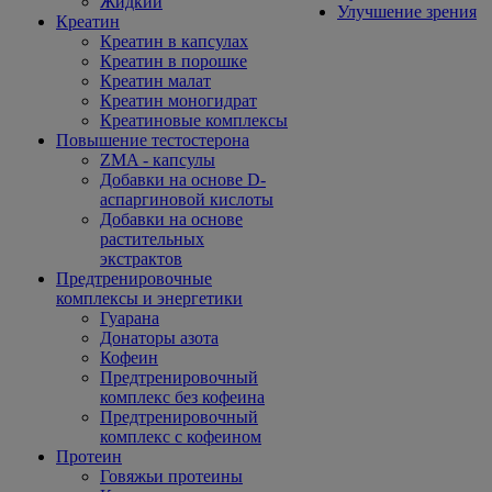
Жидкий
Улучшение зрения
Креатин
Креатин в капсулах
Креатин в порошке
Креатин малат
Креатин моногидрат
Креатиновые комплексы
Повышение тестостерона
ZMA - капсулы
Добавки на основе D-
аспаргиновой кислоты
Добавки на основе
растительных
экстрактов
Предтренировочные
комплексы и энергетики
Гуарана
Донаторы азота
Кофеин
Предтренировочный
комплекс без кофеина
Предтренировочный
комплекс с кофеином
Протеин
Говяжьи протеины