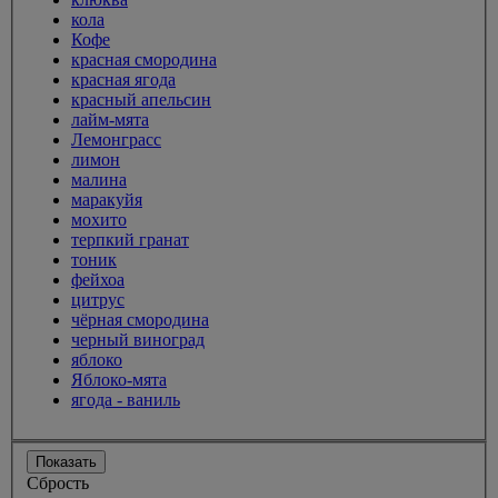
кола
Кофе
красная смородина
красная ягода
красный апельсин
лайм-мята
Лемонграсс
лимон
малина
маракуйя
мохито
терпкий гранат
тоник
фейхоа
цитрус
чёрная смородина
черный виноград
яблоко
Яблоко-мята
ягода - ваниль
Показать
Сбрость