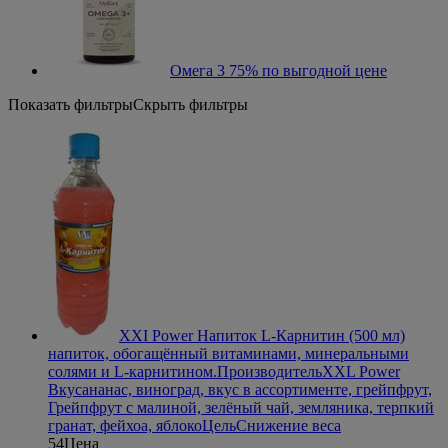
Омега 3 75% по выгодной цене
Показать фильтры
Скрыть фильтры
XXI Power Напиток L-Карнитин (500 мл)
напиток, обогащённый витаминами, минеральными
солями и L-карнитином.
Производитель
XXL Power
Вкус
ананас, виноград, вкус в ассортименте, грейпфрут,
Грейпфрут с малиной, зелёный чай, земляника, терпкий
гранат, фейхоа, яблоко
Цель
Снижение веса
54
Цена