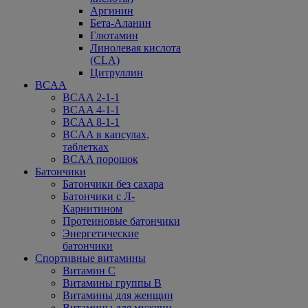
Аргинин
Бета-Аланин
Глютамин
Линолевая кислота
(CLA)
Цитруллин
BCAA
BCAA 2-1-1
BCAA 4-1-1
BCAA 8-1-1
BCAA в капсулах,
таблетках
BCAA порошок
Батончики
Батончики без сахара
Батончики с Л-
Карнитином
Протеиновые батончики
Энергетические
батончики
Спортивные витамины
Витамин С
Витамины группы В
Витамины для женщин
Витамины для мужчин