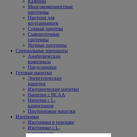
Казеины
Многокомпонентные
протеины
Протеин для
вегетарианцев
Соевый протеин
Сывороточные
протеины
Яичные протеины
Специальные препараты
Анаболические
комплексы
Предсонники
Готовые напитки
Энергетические
напитки
Изотонические напитки
Напитки с BCAA
Напитки с L-
карнитином
Протеиновые напитки
Изотоники
Изотоники в порошке
Изотоники с L-
карнитином