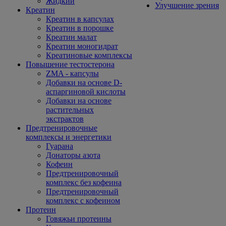
Жидкий
Улучшение зрения
Креатин
Креатин в капсулах
Креатин в порошке
Креатин малат
Креатин моногидрат
Креатиновые комплексы
Повышение тестостерона
ZMA - капсулы
Добавки на основе D-
аспаргиновой кислоты
Добавки на основе
растительных
экстрактов
Предтренировочные
комплексы и энергетики
Гуарана
Донаторы азота
Кофеин
Предтренировочный
комплекс без кофеина
Предтренировочный
комплекс с кофеином
Протеин
Говяжьи протеины