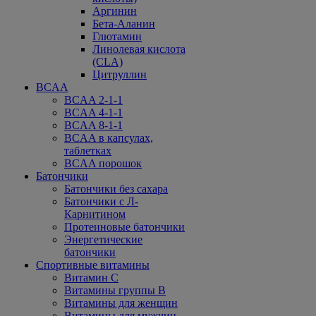
Аргинин
Бета-Аланин
Глютамин
Линолевая кислота
(CLA)
Цитруллин
BCAA
BCAA 2-1-1
BCAA 4-1-1
BCAA 8-1-1
BCAA в капсулах,
таблетках
BCAA порошок
Батончики
Батончики без сахара
Батончики с Л-
Карнитином
Протеиновые батончики
Энергетические
батончики
Спортивные витамины
Витамин С
Витамины группы В
Витамины для женщин
Витамины для мужчин