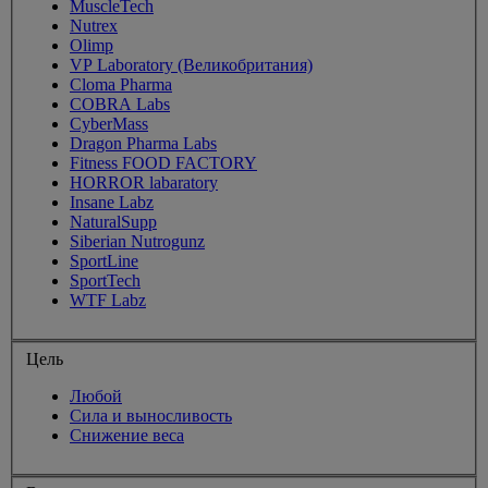
MuscleTech
Nutrex
Olimp
VP Laboratory (Великобритания)
Cloma Pharma
COBRA Labs
CyberMass
Dragon Pharma Labs
Fitness FOOD FACTORY
HORROR labaratory
Insane Labz
NaturalSupp
Siberian Nutrogunz
SportLine
SportTech
WTF Labz
Цель
Любой
Сила и выносливость
Снижение веса