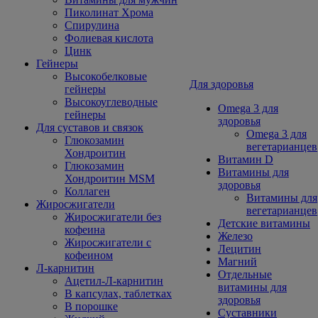
Пиколинат Хрома
Спирулина
Фолиевая кислота
Цинк
Гейнеры
Высокобелковые
Для здоровья
гейнеры
Высокоуглеводные
Omega 3 для
гейнеры
здоровья
Для суставов и связок
Omega 3 для
Глюкозамин
вегетарианцев
Хондроитин
Витамин D
Глюкозамин
Витамины для
Хондроитин MSM
здоровья
Коллаген
Витамины для
Жиросжигатели
вегетарианцев
Жиросжигатели без
Детские витамины
кофеина
Железо
Жиросжигатели с
Лецитин
кофеином
Магний
Л-карнитин
Отдельные
Ацетил-Л-карнитин
витамины для
В капсулах, таблетках
здоровья
В порошке
Суставники