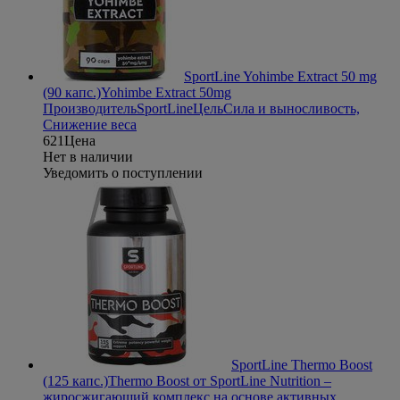
SportLine Yohimbe Extract 50 mg
(90 капс.)
Yohimbe Extract 50mg
Производитель
SportLine
Цель
Сила и выносливость,
Снижение веса
621
Цена
Нет в наличии
Уведомить о поступлении
SportLine Thermo Boost
(125 капс.)
Thermo Boost от SportLine Nutrition –
жиросжигающий комплекс на основе активных