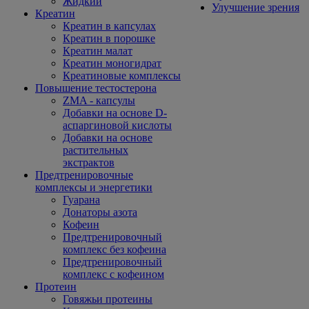
Жидкий
Улучшение зрения
Креатин
Креатин в капсулах
Креатин в порошке
Креатин малат
Креатин моногидрат
Креатиновые комплексы
Повышение тестостерона
ZMA - капсулы
Добавки на основе D-
аспаргиновой кислоты
Добавки на основе
растительных
экстрактов
Предтренировочные
комплексы и энергетики
Гуарана
Донаторы азота
Кофеин
Предтренировочный
комплекс без кофеина
Предтренировочный
комплекс с кофеином
Протеин
Говяжьи протеины