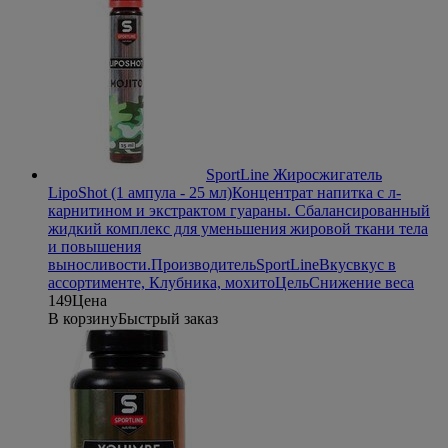
SportLine Жиросжигатель
LipoShot (1 ампула - 25 мл)
Концентрат напитка с л-
карнитином и экстрактом гуараны. Сбалансированный
жидкий комплекс для уменьшения жировой ткани тела
и повышения
выносливости.
Производитель
SportLine
Вкус
вкус в
ассортименте, Клубника, мохито
Цель
Снижение веса
149
Цена
В корзину
Быстрый заказ