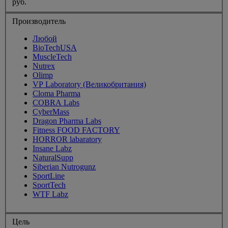
руб.
Производитель
Любой
BioTechUSA
MuscleTech
Nutrex
Olimp
VP Laboratory (Великобритания)
Cloma Pharma
COBRA Labs
CyberMass
Dragon Pharma Labs
Fitness FOOD FACTORY
HORROR labaratory
Insane Labz
NaturalSupp
Siberian Nutrogunz
SportLine
SportTech
WTF Labz
Цель