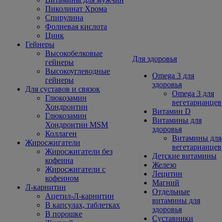
Пиколинат Хрома
Спирулина
Фолиевая кислота
Цинк
Гейнеры
Высокобелковые
Для здоровья
гейнеры
Высокоуглеводные
Omega 3 для
гейнеры
здоровья
Для суставов и связок
Omega 3 для
Глюкозамин
вегетарианцев
Хондроитин
Витамин D
Глюкозамин
Витамины для
Хондроитин MSM
здоровья
Коллаген
Витамины для
Жиросжигатели
вегетарианцев
Жиросжигатели без
Детские витамины
кофеина
Железо
Жиросжигатели с
Лецитин
кофеином
Магний
Л-карнитин
Отдельные
Ацетил-Л-карнитин
витамины для
В капсулах, таблетках
здоровья
В порошке
Суставники