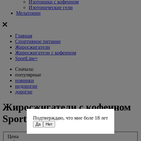
Изотоники с кофеином
Изотонические гели
Мелатонин
Главная
Спортивное питание
Жиросжигатели
Жиросжигатели с кофеином
SportLine
×
Сначала:
популярные
новинки
недорогие
дорогие
Жиросжигатели с кофеином
SportLine
Подтверждаю, что мне боле 18 лет
Да
Нет
Цена