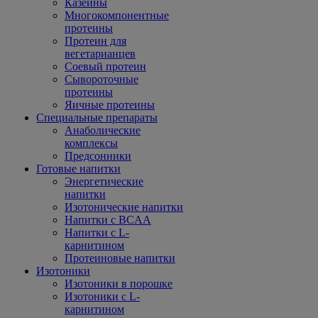
Казеины
Многокомпонентные
протеины
Протеин для
вегетарианцев
Соевый протеин
Сывороточные
протеины
Яичные протеины
Специальные препараты
Анаболические
комплексы
Предсонники
Готовые напитки
Энергетические
напитки
Изотонические напитки
Напитки с BCAA
Напитки с L-
карнитином
Протеиновые напитки
Изотоники
Изотоники в порошке
Изотоники с L-
карнитином