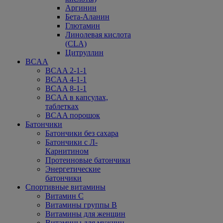
Аргинин
Бета-Аланин
Глютамин
Линолевая кислота
(CLA)
Цитруллин
BCAA
BCAA 2-1-1
BCAA 4-1-1
BCAA 8-1-1
BCAA в капсулах,
таблетках
BCAA порошок
Батончики
Батончики без сахара
Батончики с Л-
Карнитином
Протеиновые батончики
Энергетические
батончики
Спортивные витамины
Витамин С
Витамины группы В
Витамины для женщин
Витамины для мужчин