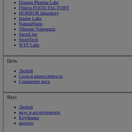
Dragon Pharma Labs
Fitness FOOD FACTORY
HORROR labaratory
Insane Labz
NaturalSupp
Siberian Nutrogunz
SportLine
SportTech
WTF Labz
Цель
Любой
Сила и выносливость
Снижение веса
Вкус
Любой
вкус в ассортименте
Клубника
мохито