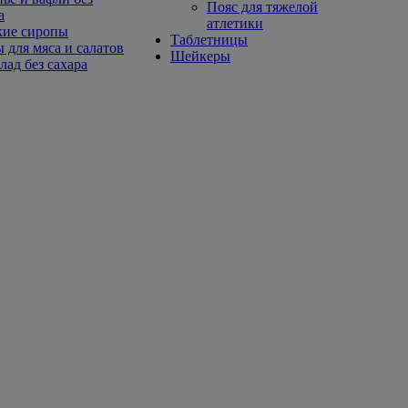
Пояс для тяжелой
а
атлетики
кие сиропы
Таблетницы
 для мяса и салатов
Шейкеры
ад без сахара