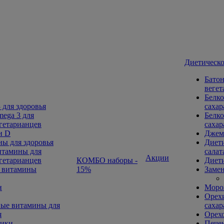
Диетическо
Батон
вегет
Белко
 для здоровья
сахар
ega 3 для
Белко
гетарианцев
сахар
н D
Джем
ы для здоровья
Диети
тамины для
салат
Акции
гетарианцев
КОМБО наборы -
Диети
 витамины
15%
Замен
н
Морож
Орехи
ые витамины для
сахар
я
Орех
ники
Печен