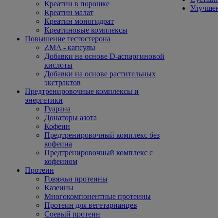
Креатин в порошке
Улучшен
Креатин малат
Креатин моногидрат
Креатиновые комплексы
Повышение тестостерона
ZMA - капсулы
Добавки на основе D-аспаргиновой
кислоты
Добавки на основе растительных
экстрактов
Предтренировочные комплексы и
энергетики
Гуарана
Донаторы азота
Кофеин
Предтренировочный комплекс без
кофеина
Предтренировочный комплекс с
кофеином
Протеин
Говяжьи протеины
Казеины
Многокомпонентные протеины
Протеин для вегетарианцев
Соевый протеин