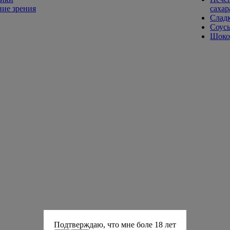
ие зрения
сахар
Слад
Соусы
Шокол
Подтверждаю, что мне боле 18 лет