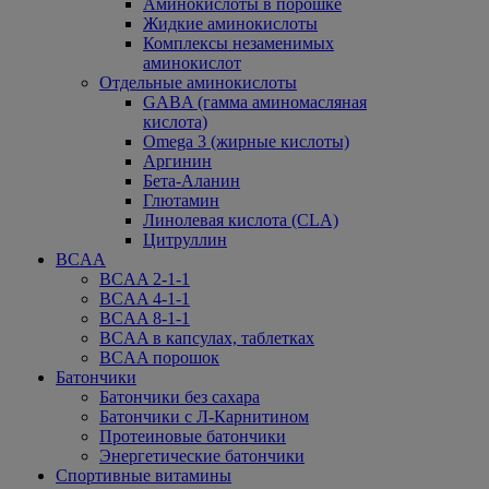
Аминокислоты в порошке
Жидкие аминокислоты
Комплексы незаменимых
аминокислот
Отдельные аминокислоты
GABA (гамма аминомасляная
кислота)
Omega 3 (жирные кислоты)
Аргинин
Бета-Аланин
Глютамин
Линолевая кислота (CLA)
Цитруллин
BCAA
BCAA 2-1-1
BCAA 4-1-1
BCAA 8-1-1
BCAA в капсулах, таблетках
BCAA порошок
Батончики
Батончики без сахара
Батончики с Л-Карнитином
Протеиновые батончики
Энергетические батончики
Спортивные витамины