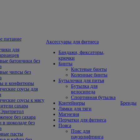
е питание
Aксессуары для фитнеса
чики для
Бандажи, фиксаторы,
арианцев
крючки
вые батончики без
Бинты
а
Кистевые бинты
вые чипсы без
Коленные бинты
а
Бутылочки для питья
ы и конфитюры
Бутылка для
ческие соусы для
велосипеда
а
Спортивная бутылка
ческие соусы к мясу
Контейнеры
Бренды
ители сахара
Лямки для тяги
Эритритол
Магнезия
еное без сахара
Перчатки для фитнеса
 в шоколаде без
Пояса
а
Пояс для
овые пасты
пауэрлифтинга
ье и вафли без