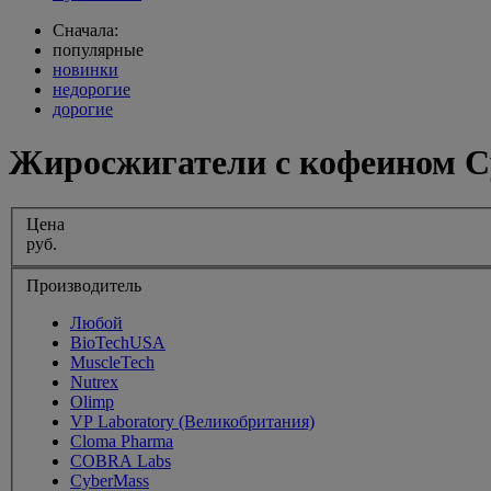
Сначала:
популярные
новинки
недорогие
дорогие
Жиросжигатели с кофеином C
Цена
руб.
Производитель
Любой
BioTechUSA
MuscleTech
Nutrex
Olimp
VP Laboratory (Великобритания)
Cloma Pharma
COBRA Labs
CyberMass