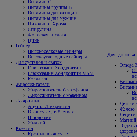
Витамин С
Витамины группы В
Витамины для женщин
Витамины для мужчин
Пиколинат Хрома
Спирулина
Фолиевая кислота
Цинк
Гейнеры
Высокобелковые гейнеры
Для здоровья
Высокоуглеводные гейнеры
Для суставов и связок
Omega 3
Глюкозамин Хондроитин
Om
Глюкозамин Хондроитин MSM
ве
Коллаген
Витами
Жиросжигатели
Витамин
Жиросжигатели без кофеина
Ви
Жиросжигатели с кофеином
ве
Л-карнитин
Детские
Ацетил-Л-карнитин
Железо
В капсулах, таблетках
Лецити
В порошке
Магний
Жидкий
Отдельн
Креатин
здоровь
Креатин в капсулах
Сустав