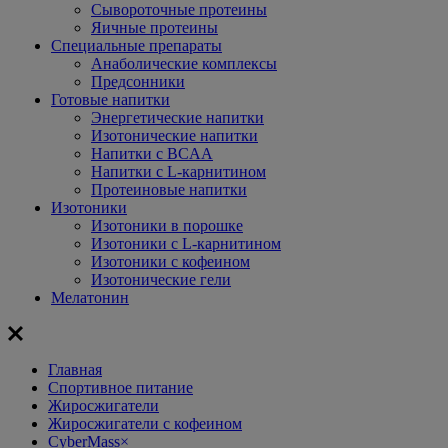
Сывороточные протеины
Яичные протеины
Специальные препараты
Анаболические комплексы
Предсонники
Готовые напитки
Энергетические напитки
Изотонические напитки
Напитки с BCAA
Напитки с L-карнитином
Протеиновые напитки
Изотоники
Изотоники в порошке
Изотоники с L-карнитином
Изотоники с кофеином
Изотонические гели
Мелатонин
Главная
Спортивное питание
Жиросжигатели
Жиросжигатели с кофеином
CyberMass
×